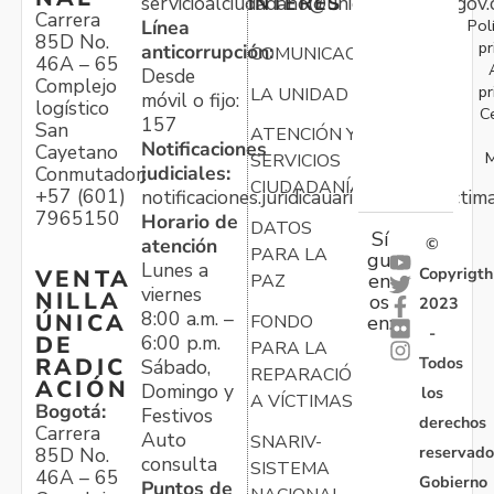
servicioalciudadano@unidadvictimas.gov.
INTERÉS
Carrera
Pol
Línea
85D No.
pr
anticorrupción:
COMUNICACIONES
46A – 65
Desde
Complejo
pr
LA UNIDAD
móvil o fijo:
logístico
C
157
San
ATENCIÓN Y
Notificaciones
Cayetano
M
SERVICIOS
judiciales:
Conmutador:
CIUDADANÍA
+57 (601)
notificaciones.juridicauariv@unidadvictim
7965150
Horario de
DATOS
Sí
atención
©
PARA LA
gu
Lunes a
Copyrigth
VENTA
en
PAZ
viernes
NILLA
os
2023
8:00 a.m. –
ÚNICA
FONDO
en:
-
6:00 p.m.
DE
PARA LA
Todos
RADIC
Sábado,
REPARACIÓN
ACIÓN
Domingo y
los
A VÍCTIMAS
Bogotá:
Festivos
derechos
Carrera
Auto
SNARIV-
reservado
85D No.
consulta
SISTEMA
46A – 65
Gobierno
Puntos de