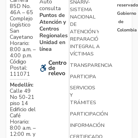
Auto
SNARIV-
reservado
85D No.
consulta
SISTEMA
46A – 65
Gobierno
Puntos de
NACIONAL
Complejo
Atención y
de
logístico
DE
Centros
Colombia
San
ATENCIÓN Y
Regionales
Cayetano
REPARACIÓN
Unidad en
Horario:
INTEGRAL A
línea
8:00 a.m. –
VÍCTIMAS
4:00 p.m.
Código
Centro
TRANSPARENCIA
Postal:
de
relevo
111071
PARTICIPA
Medellín:
SERVICIOS
Calle 49
Y
No 50-21
TRÁMITES
piso 14
Edificio del
PARTICIPACIÓN
Café
Horario:
INFORMACIÓN
8:00 a.m. –
12:00 m. y
CERTIFICADO