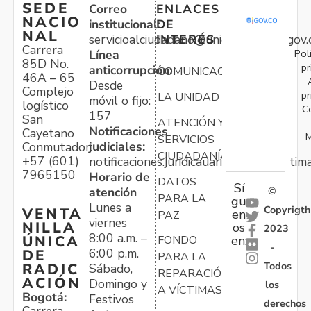
SEDE
Correo
ENLACES
NACIO
institucional:
DE
NAL
servicioalciudadano@unidadvictimas.gov.
INTERÉS
Carrera
Pol
Línea
85D No.
pr
anticorrupción:
COMUNICACIONES
46A – 65
Desde
Complejo
pr
LA UNIDAD
móvil o fijo:
logístico
C
157
San
ATENCIÓN Y
Notificaciones
Cayetano
M
SERVICIOS
judiciales:
Conmutador:
CIUDADANÍA
+57 (601)
notificaciones.juridicauariv@unidadvictim
7965150
Horario de
DATOS
Sí
atención
©
PARA LA
gu
Lunes a
Copyrigth
VENTA
en
PAZ
viernes
NILLA
os
2023
8:00 a.m. –
ÚNICA
FONDO
en:
-
6:00 p.m.
DE
PARA LA
Todos
RADIC
Sábado,
REPARACIÓN
ACIÓN
Domingo y
los
A VÍCTIMAS
Bogotá:
Festivos
derechos
Carrera