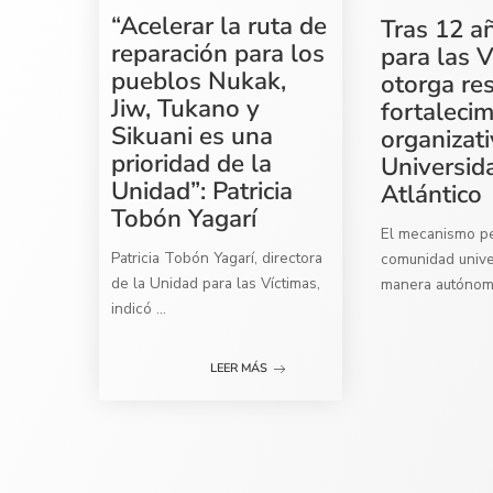
“Acelerar la ruta de
Tras 12 a
reparación para los
para las V
pueblos Nukak,
otorga re
Jiw, Tukano y
fortaleci
Sikuani es una
organizati
prioridad de la
Universid
Unidad”: Patricia
Atlántico
Tobón Yagarí
El mecanismo per
Patricia Tobón Yagarí, directora
comunidad univer
de la Unidad para las Víctimas,
manera autóno
indicó
...
LEER MÁS