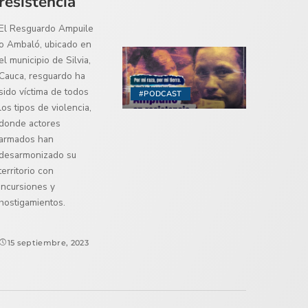
resistencia
El Resguardo Ampuile
o Ambaló, ubicado en
el municipio de Silvia,
Cauca, resguardo ha
sido víctima de todos
#PODCAST
los tipos de violencia,
donde actores
armados han
desarmonizado su
territorio con
incursiones y
hostigamientos.
15 septiembre, 2023