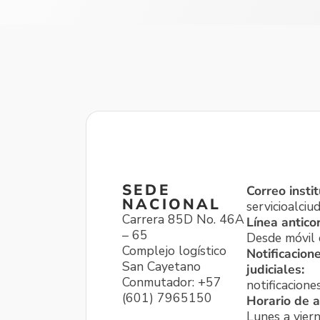
SEDE
Correo instit
NACIONAL
servicioalci
Carrera 85D No. 46A
Línea antico
– 65
Desde móvil o
Complejo logístico
Notificacion
San Cayetano
judiciales:
Conmutador: +57
notificacione
(601) 7965150
Horario de a
Lunes a viern