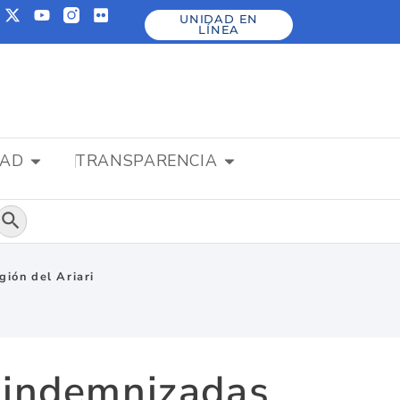
UNIDAD EN
LÍNEA
DAD
TRANSPARENCIA
Botón de búsqueda
ión del Ariari
 indemnizadas