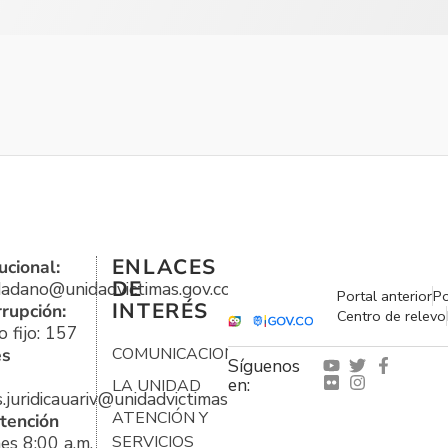
ENLACES
ucional:
DE
udadano@unidadvictimas.gov.co
Portal anterior
Po
INTERÉS
rrupción:
Centro de relevo
 fijo: 157
es
COMUNICACIONES
Síguenos
en:
LA UNIDAD
s.juridicauariv@unidadvictimas.gov.co
ATENCIÓN Y
tención
es 8:00 a.m.
SERVICIOS