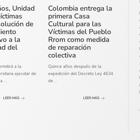
ños, Unidad
Colombia entrega la
íctimas
primera Casa
solución de
Cultural para las
miento
Víctimas del Pueblo
vo a la
Rrom como medida
ad del
de reparación
colectiva
mitirá a la
Quince años después de la
sitaria ejecutar de
expedición del Decreto Ley 4634
ma
...
de
...
LEER MÁS
LEER MÁS