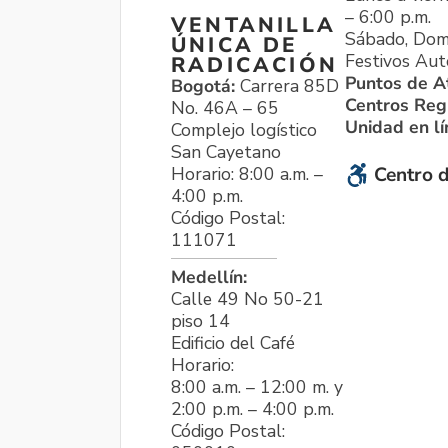
– 6:00 p.m.
VENTANILLA
Sábado, Dom
ÚNICA DE
Festivos Aut
RADICACIÓN
Puntos de A
Bogotá:
Carrera 85D
Centros Reg
No. 46A – 65
Unidad en l
Complejo logístico
San Cayetano
Horario: 8:00 a.m. –
Centro d
4:00 p.m.
Código Postal:
111071
Medellín:
Calle 49 No 50-21
piso 14
Edificio del Café
Horario:
8:00 a.m. – 12:00 m. y
2:00 p.m. – 4:00 p.m.
Código Postal: