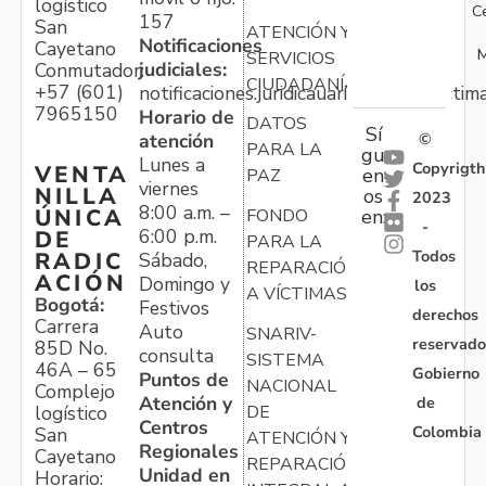
logístico
C
157
San
ATENCIÓN Y
Notificaciones
Cayetano
M
SERVICIOS
judiciales:
Conmutador:
CIUDADANÍA
+57 (601)
notificaciones.juridicauariv@unidadvictim
7965150
Horario de
DATOS
Sí
atención
©
PARA LA
gu
Lunes a
Copyrigth
VENTA
en
PAZ
viernes
NILLA
os
2023
8:00 a.m. –
ÚNICA
FONDO
en:
-
6:00 p.m.
DE
PARA LA
Todos
RADIC
Sábado,
REPARACIÓN
ACIÓN
Domingo y
los
A VÍCTIMAS
Bogotá:
Festivos
derechos
Carrera
Auto
SNARIV-
reservado
85D No.
consulta
SISTEMA
46A – 65
Gobierno
Puntos de
NACIONAL
Complejo
Atención y
de
logístico
DE
Centros
Colombia
San
ATENCIÓN Y
Regionales
Cayetano
REPARACIÓN
Unidad en
Horario: