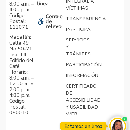
INTEGRAL A
línea
8:00 a.m. –
VÍCTIMAS
4:00 p.m.
Código
Centro
TRANSPARENCIA
Postal:
de
relevo
111071
PARTICIPA
Medellín:
SERVICIOS
Calle 49
Y
No 50-21
TRÁMITES
piso 14
Edificio del
PARTICIPACIÓN
Café
Horario:
INFORMACIÓN
8:00 a.m. –
12:00 m. y
CERTIFICADO
2:00 p.m. –
DE
4:00 p.m.
ACCESIBILIDAD
Código
Postal:
Y USABILIDAD
050010
WEB
4
Estamos en línea