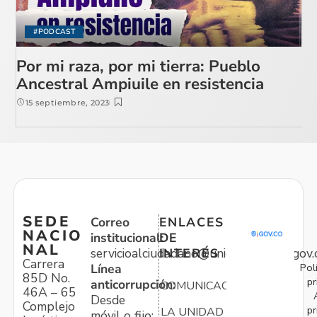
#PODCAST
Por mi raza, por mi tierra: Pueblo
Ancestral Ampiuile en resistencia
15 septiembre, 2023
SEDE
Correo
ENLACES
NACIO
institucional:
DE
NAL
servicioalciudadano@unidadvictimas.gov.
INTERÉS
Carrera
Pol
Línea
85D No.
pr
anticorrupción:
COMUNICACIONES
46A – 65
Desde
Complejo
pr
LA UNIDAD
móvil o fijo: