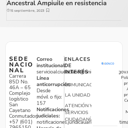
Ancestral Ampiuile en resistencia
15 septiembre, 2023
SEDE
Correo
ENLACES
NACIO
institucional:
DE
NAL
servicioalciudadano@unidadvictimas.gov.
INTERÉS
Carrera
Pol
Línea
85D No.
pr
anticorrupción:
COMUNICACIONES
46A – 65
Desde
Complejo
pr
LA UNIDAD
móvil o fijo:
logístico
C
157
San
ATENCIÓN Y
Notificaciones
Cayetano
M
SERVICIOS
judiciales:
Conmutador:
CIUDADANÍA
+57 (601)
notificaciones.juridicauariv@unidadvictim
7965150