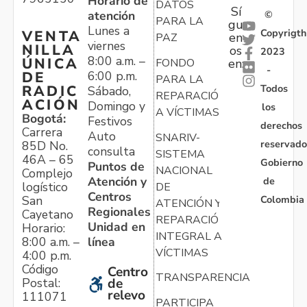
Horario de
DATOS
Sí
atención
©
PARA LA
gu
Lunes a
Copyrigth
VENTA
en
PAZ
viernes
NILLA
os
2023
8:00 a.m. –
ÚNICA
FONDO
en:
-
6:00 p.m.
DE
PARA LA
Todos
RADIC
Sábado,
REPARACIÓN
ACIÓN
Domingo y
los
A VÍCTIMAS
Bogotá:
Festivos
derechos
Carrera
Auto
SNARIV-
reservado
85D No.
consulta
SISTEMA
46A – 65
Gobierno
Puntos de
NACIONAL
Complejo
Atención y
de
logístico
DE
Centros
Colombia
San
ATENCIÓN Y
Regionales
Cayetano
REPARACIÓN
Unidad en
Horario:
INTEGRAL A
línea
8:00 a.m. –
VÍCTIMAS
4:00 p.m.
Código
Centro
TRANSPARENCIA
Postal:
de
relevo
111071
PARTICIPA