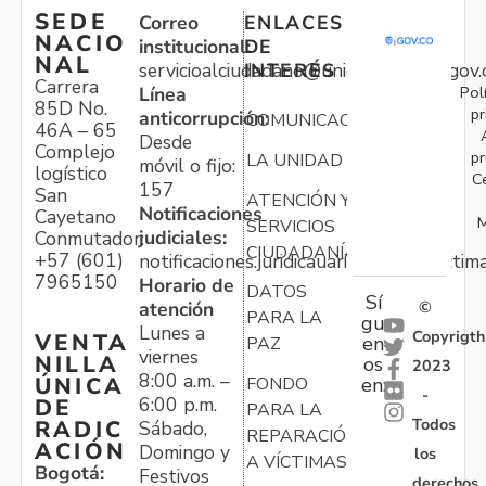
SEDE
Correo
ENLACES
NACIO
institucional:
DE
NAL
servicioalciudadano@unidadvictimas.gov.
INTERÉS
Carrera
Pol
Línea
85D No.
pr
anticorrupción:
COMUNICACIONES
46A – 65
Desde
Complejo
pr
LA UNIDAD
móvil o fijo:
logístico
C
157
San
ATENCIÓN Y
Notificaciones
Cayetano
M
SERVICIOS
judiciales:
Conmutador:
CIUDADANÍA
+57 (601)
notificaciones.juridicauariv@unidadvictim
7965150
Horario de
DATOS
Sí
atención
©
PARA LA
gu
Lunes a
Copyrigth
VENTA
en
PAZ
viernes
NILLA
os
2023
8:00 a.m. –
ÚNICA
FONDO
en:
-
6:00 p.m.
DE
PARA LA
Todos
RADIC
Sábado,
REPARACIÓN
ACIÓN
Domingo y
los
A VÍCTIMAS
Bogotá:
Festivos
derechos