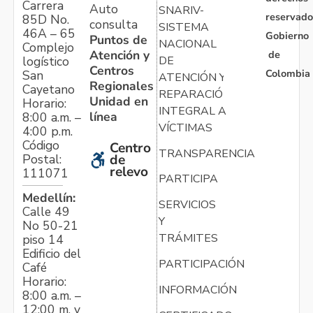
Carrera
Auto
SNARIV-
reservado
85D No.
consulta
SISTEMA
46A – 65
Gobierno
Puntos de
NACIONAL
Complejo
Atención y
de
logístico
DE
Centros
Colombia
San
ATENCIÓN Y
Regionales
Cayetano
REPARACIÓN
Unidad en
Horario:
INTEGRAL A
línea
8:00 a.m. –
VÍCTIMAS
4:00 p.m.
Código
Centro
TRANSPARENCIA
Postal:
de
relevo
111071
PARTICIPA
Medellín:
SERVICIOS
Calle 49
Y
No 50-21
TRÁMITES
piso 14
Edificio del
PARTICIPACIÓN
Café
Horario:
INFORMACIÓN
8:00 a.m. –
12:00 m. y