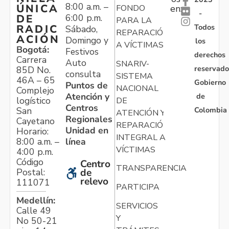
8:00 a.m. –
ÚNICA
FONDO
en:
-
6:00 p.m.
DE
PARA LA
Todos
RADIC
Sábado,
REPARACIÓN
ACIÓN
Domingo y
los
A VÍCTIMAS
Bogotá:
Festivos
derechos
Carrera
Auto
SNARIV-
reservado
85D No.
consulta
SISTEMA
46A – 65
Gobierno
Puntos de
NACIONAL
Complejo
Atención y
de
logístico
DE
Centros
Colombia
San
ATENCIÓN Y
Regionales
Cayetano
REPARACIÓN
Unidad en
Horario:
INTEGRAL A
línea
8:00 a.m. –
VÍCTIMAS
4:00 p.m.
Código
Centro
TRANSPARENCIA
Postal:
de
relevo
111071
PARTICIPA
Medellín:
SERVICIOS
Calle 49
Y
No 50-21