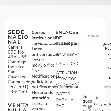
SEDE
Correo
ENLACES
NACIO
institucional:
DE
NAL
servicioalciudadano@unidadvictimas.gov.
INTERÉS
Carrera
Pol
Línea
85D No.
pr
anticorrupción:
COMUNICACIONES
46A – 65
Desde
Complejo
pr
LA UNIDAD
móvil o fijo:
logístico
C
157
San
ATENCIÓN Y
Notificaciones
Cayetano
M
SERVICIOS
judiciales:
Conmutador:
CIUDADANÍA
+57 (601)
notificaciones.juridicauariv@unidadvictim
7965150
Horario de
DATOS
Sí
atención
©
PARA LA
gu
Lunes a
Copyrigth
VENTA
en
PAZ
viernes
NILLA
os
2023