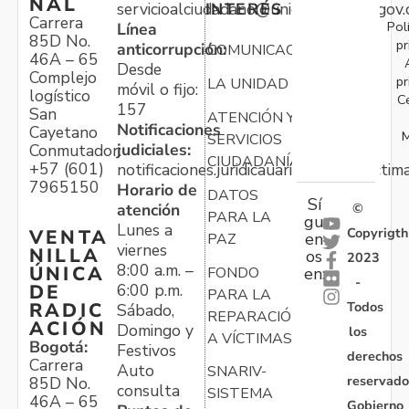
NAL
servicioalciudadano@unidadvictimas.gov.
INTERÉS
Carrera
Pol
Línea
85D No.
pr
anticorrupción:
COMUNICACIONES
46A – 65
Desde
Complejo
pr
LA UNIDAD
móvil o fijo:
logístico
C
157
San
ATENCIÓN Y
Notificaciones
Cayetano
M
SERVICIOS
judiciales:
Conmutador:
CIUDADANÍA
+57 (601)
notificaciones.juridicauariv@unidadvictim
7965150
Horario de
DATOS
Sí
atención
©
PARA LA
gu
Lunes a
Copyrigth
VENTA
en
PAZ
viernes
NILLA
os
2023
8:00 a.m. –
ÚNICA
FONDO
en:
-
6:00 p.m.
DE
PARA LA
Todos
RADIC
Sábado,
REPARACIÓN
ACIÓN
Domingo y
los
A VÍCTIMAS
Bogotá:
Festivos
derechos
Carrera
Auto
SNARIV-
reservado
85D No.
consulta
SISTEMA
46A – 65
Gobierno