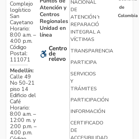
Puntos de
NACIONAL
Complejo
Atención y
de
logístico
DE
Centros
Colombia
San
ATENCIÓN Y
Regionales
Cayetano
REPARACIÓN
Unidad en
Horario:
INTEGRAL A
línea
8:00 a.m. –
VÍCTIMAS
4:00 p.m.
Código
Centro
TRANSPARENCIA
Postal:
de
relevo
111071
PARTICIPA
Medellín:
SERVICIOS
Calle 49
Y
No 50-21
TRÁMITES
piso 14
Edificio del
PARTICIPACIÓN
Café
Horario:
INFORMACIÓN
8:00 a.m. –
12:00 m. y
CERTIFICADO
2:00 p.m. –
DE
4:00 p.m.
ACCESIBILIDAD
Código