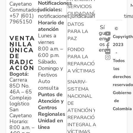
Notificaciones
Cayetano
M
SERVICIOS
judiciales:
Conmutador:
CIUDADANÍA
+57 (601)
notificaciones.juridicauariv@unidadvictim
7965150
Horario de
DATOS
Sí
atención
©
PARA LA
gu
Lunes a
Copyrigth
VENTA
en
PAZ
viernes
NILLA
os
2023
8:00 a.m. –
ÚNICA
FONDO
en:
-
6:00 p.m.
DE
PARA LA
Todos
RADIC
Sábado,
REPARACIÓN
ACIÓN
Domingo y
los
A VÍCTIMAS
Bogotá:
Festivos
derechos
Carrera
Auto
SNARIV-
reservado
85D No.
consulta
SISTEMA
46A – 65
Gobierno
Puntos de
NACIONAL
Complejo
Atención y
de
logístico
DE
Centros
Colombia
San
ATENCIÓN Y
Regionales
Cayetano
REPARACIÓN
Unidad en
Horario:
INTEGRAL A
línea
8:00 a.m. –
VÍCTIMAS