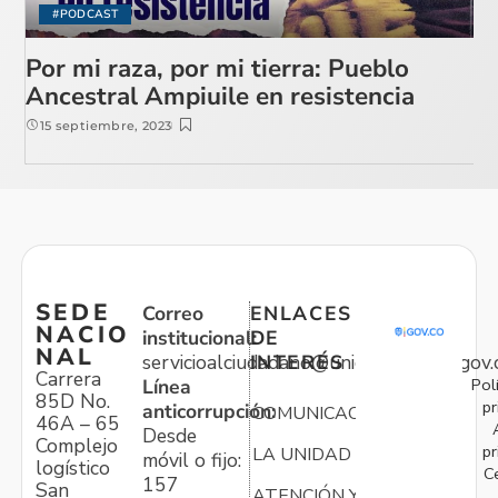
#PODCAST
Por mi raza, por mi tierra: Pueblo
Ancestral Ampiuile en resistencia
15 septiembre, 2023
SEDE
Correo
ENLACES
NACIO
institucional:
DE
NAL
servicioalciudadano@unidadvictimas.gov.
INTERÉS
Carrera
Pol
Línea
85D No.
pr
anticorrupción:
COMUNICACIONES
46A – 65
Desde
Complejo
pr
LA UNIDAD
móvil o fijo:
logístico
C
157
San
ATENCIÓN Y