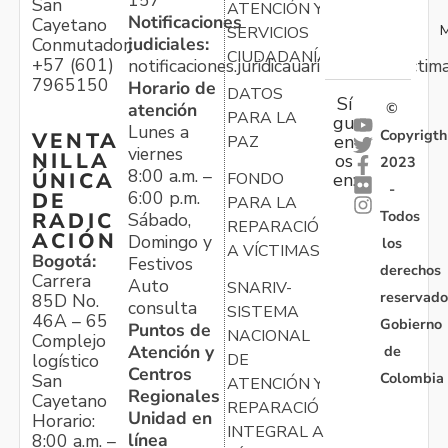
San
ATENCIÓN Y
Notificaciones
Cayetano
M
SERVICIOS
judiciales:
Conmutador:
CIUDADANÍA
+57 (601)
notificaciones.juridicauariv@unidadvictim
7965150
Horario de
DATOS
Sí
atención
©
PARA LA
gu
Lunes a
Copyrigth
VENTA
en
PAZ
viernes
NILLA
os
2023
8:00 a.m. –
ÚNICA
FONDO
en:
-
6:00 p.m.
DE
PARA LA
Todos
RADIC
Sábado,
REPARACIÓN
ACIÓN
Domingo y
los
A VÍCTIMAS
Bogotá:
Festivos
derechos
Carrera
Auto
SNARIV-
reservado
85D No.
consulta
SISTEMA
46A – 65
Gobierno
Puntos de
NACIONAL
Complejo
Atención y
de
logístico
DE
Centros
Colombia
San
ATENCIÓN Y
Regionales
Cayetano
REPARACIÓN
Unidad en
Horario:
INTEGRAL A
línea
8:00 a.m. –