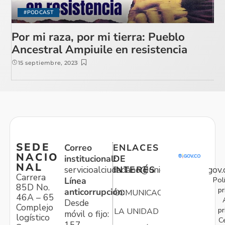
#PODCAST
Por mi raza, por mi tierra: Pueblo
Ancestral Ampiuile en resistencia
15 septiembre, 2023
SEDE
Correo
ENLACES
NACIO
institucional:
DE
NAL
servicioalciudadano@unidadvictimas.gov.
INTERÉS
Carrera
Pol
Línea
85D No.
pr
anticorrupción:
COMUNICACIONES
46A – 65
Desde
Complejo
pr
LA UNIDAD
móvil o fijo:
logístico
C
157