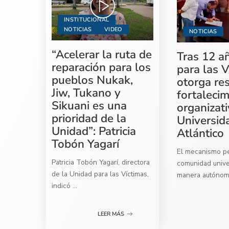
INSTITUCIONAL
NOTICIAS
VIDEO
NOTICIAS
“Acelerar la ruta de
Tras 12 a
reparación para los
para las V
pueblos Nukak,
otorga re
Jiw, Tukano y
fortaleci
Sikuani es una
organizati
prioridad de la
Universid
Unidad”: Patricia
Atlántico
Tobón Yagarí
El mecanismo per
Patricia Tobón Yagarí, directora
comunidad univer
de la Unidad para las Víctimas,
manera autóno
indicó
...
LEER MÁS