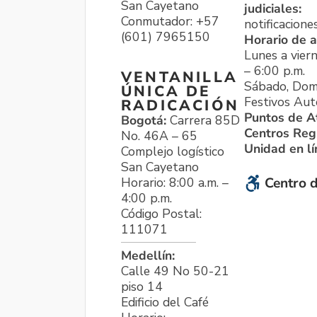
San Cayetano
judiciales:
Conmutador: +57
notificacione
(601) 7965150
Horario de a
Lunes a viern
– 6:00 p.m.
VENTANILLA
Sábado, Dom
ÚNICA DE
Festivos Aut
RADICACIÓN
Puntos de A
Bogotá:
Carrera 85D
Centros Reg
No. 46A – 65
Unidad en l
Complejo logístico
San Cayetano
Horario: 8:00 a.m. –
Centro d
4:00 p.m.
Código Postal:
111071
Medellín:
Calle 49 No 50-21
piso 14
Edificio del Café