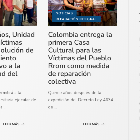
NOTICIAS
REPARACIÓN INTEGRAL
ños, Unidad
Colombia entrega la
íctimas
primera Casa
solución de
Cultural para las
miento
Víctimas del Pueblo
vo a la
Rrom como medida
ad del
de reparación
colectiva
mitirá a la
Quince años después de la
sitaria ejecutar de
expedición del Decreto Ley 4634
ma
...
de
...
LEER MÁS
LEER MÁS