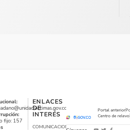
ENLACES
ucional:
DE
udadano@unidadvictimas.gov.co
Portal anterior
Po
INTERÉS
rrupción:
Centro de relevo
 fijo: 157
es
COMUNICACIONES