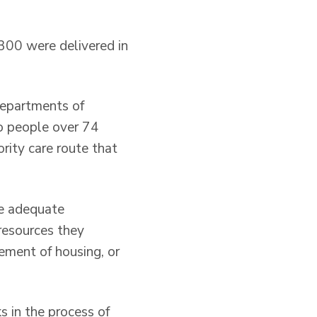
300 were delivered in
 departments of
o people over 74
ority care route that
he adequate
 resources they
vement of housing, or
s in the process of