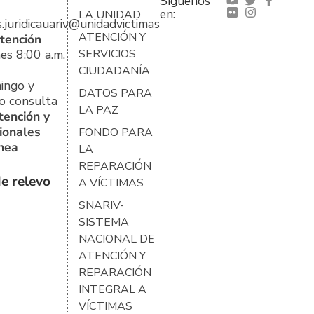
Síguenos
en:
LA UNIDAD
s.juridicauariv@unidadvictimas.gov.co
ATENCIÓN Y
tención
es 8:00 a.m.
SERVICIOS
CIUDADANÍA
ingo y
DATOS PARA
o consulta
LA PAZ
tención y
ionales
FONDO PARA
ínea
LA
REPARACIÓN
e relevo
A VÍCTIMAS
SNARIV-
SISTEMA
NACIONAL DE
ATENCIÓN Y
REPARACIÓN
INTEGRAL A
VÍCTIMAS