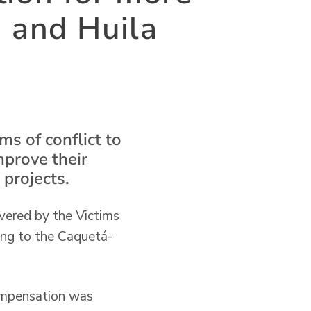
á and Huila
ms of conflict to
mprove their
 projects.
vered by the Victims
ding to the Caquetá-
compensation was