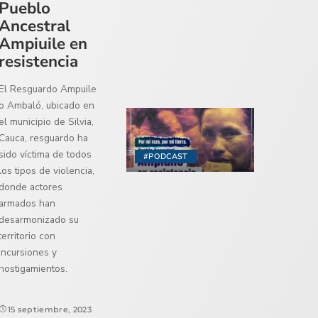
Pueblo
Ancestral
Ampiuile en
resistencia
El Resguardo Ampuile
o Ambaló, ubicado en
el municipio de Silvia,
Cauca, resguardo ha
sido víctima de todos
#PODCAST
los tipos de violencia,
donde actores
armados han
desarmonizado su
territorio con
incursiones y
hostigamientos.
15 septiembre, 2023