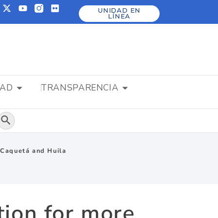
UNIDAD EN
LÍNEA
DAD
TRANSPARENCIA
Botón de búsqueda
 Caquetá and Huila
tion for more