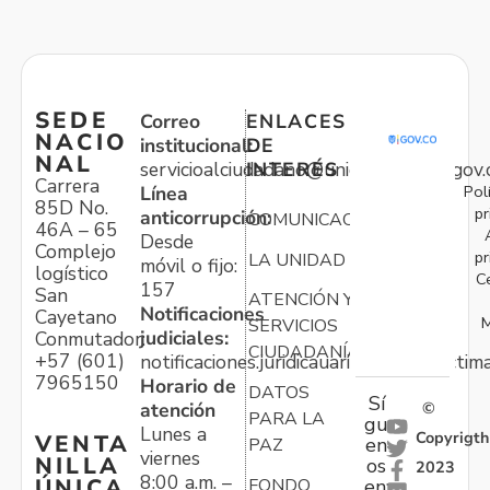
SEDE
Correo
ENLACES
NACIO
institucional:
DE
NAL
servicioalciudadano@unidadvictimas.gov.
INTERÉS
Carrera
Pol
Línea
85D No.
pr
anticorrupción:
COMUNICACIONES
46A – 65
Desde
Complejo
pr
LA UNIDAD
móvil o fijo:
logístico
C
157
San
ATENCIÓN Y
Notificaciones
Cayetano
M
SERVICIOS
judiciales:
Conmutador:
CIUDADANÍA
+57 (601)
notificaciones.juridicauariv@unidadvictim
7965150
Horario de
DATOS
Sí
atención
©
PARA LA
gu
Lunes a
Copyrigth
VENTA
en
PAZ
viernes
NILLA
os
2023
8:00 a.m. –
ÚNICA
FONDO
en: