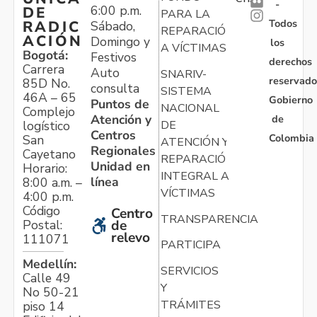
-
6:00 p.m.
DE
PARA LA
Todos
RADIC
Sábado,
REPARACIÓN
ACIÓN
Domingo y
los
A VÍCTIMAS
Bogotá:
Festivos
derechos
Carrera
Auto
SNARIV-
reservado
85D No.
consulta
SISTEMA
46A – 65
Gobierno
Puntos de
NACIONAL
Complejo
Atención y
de
logístico
DE
Centros
Colombia
San
ATENCIÓN Y
Regionales
Cayetano
REPARACIÓN
Unidad en
Horario:
INTEGRAL A
línea
8:00 a.m. –
VÍCTIMAS
4:00 p.m.
Código
Centro
TRANSPARENCIA
Postal:
de
relevo
111071
PARTICIPA
Medellín:
SERVICIOS
Calle 49
Y
No 50-21
TRÁMITES
piso 14