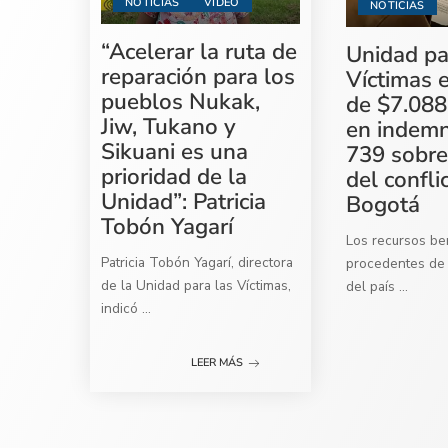
NOTICIAS
VIDEO
NOTICIAS
“Acelerar la ruta de
Unidad pa
reparación para los
Víctimas 
pueblos Nukak,
de $7.088
Jiw, Tukano y
en indemn
Sikuani es una
739 sobre
prioridad de la
del confli
Unidad”: Patricia
Bogotá
Tobón Yagarí
Los recursos ben
Patricia Tobón Yagarí, directora
procedentes de 
de la Unidad para las Víctimas,
del país
...
indicó
...
LEER MÁS