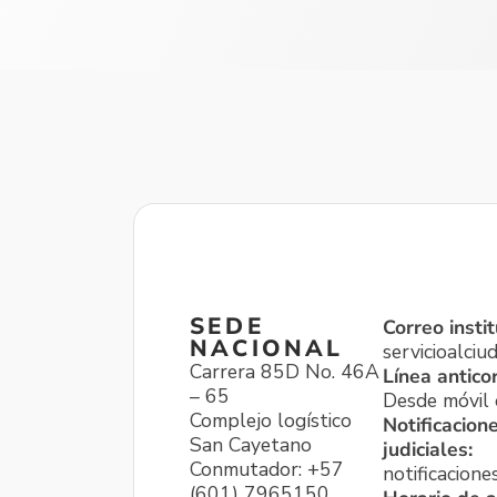
SEDE
Correo instit
NACIONAL
servicioalci
Carrera 85D No. 46A
Línea antico
– 65
Desde móvil o
Complejo logístico
Notificacion
San Cayetano
judiciales:
Conmutador: +57
notificacione
(601) 7965150