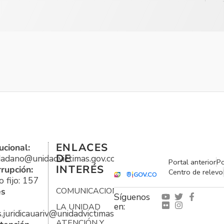
ENLACES
ucional:
DE
udadano@unidadvictimas.gov.co
Portal anterior
Po
INTERÉS
rrupción:
Centro de relevo
 fijo: 157
es
COMUNICACIONES
Síguenos
en:
LA UNIDAD
s.juridicauariv@unidadvictimas.gov.co
ATENCIÓN Y