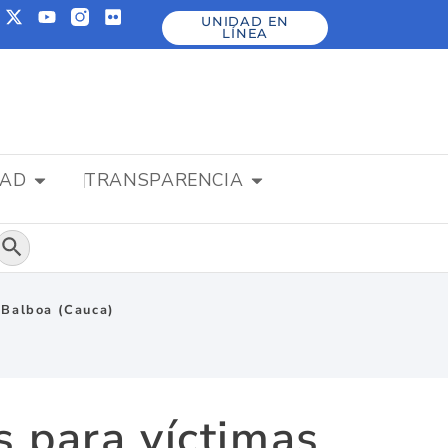
UNIDAD EN
LÍNEA
DAD
TRANSPARENCIA
Botón de búsqueda
n Balboa (Cauca)
s para víctimas