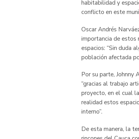
habitabilidad y espac
conflicto en este muni
Oscar Andrés Narváez,
importancia de estos m
espacios: “Sin duda al
población afectada por
Por su parte, Johnny 
“gracias al trabajo ar
proyecto, en el cual l
realidad estos espacio
interno”.
De esta manera, la ter
rincones del Cauca con