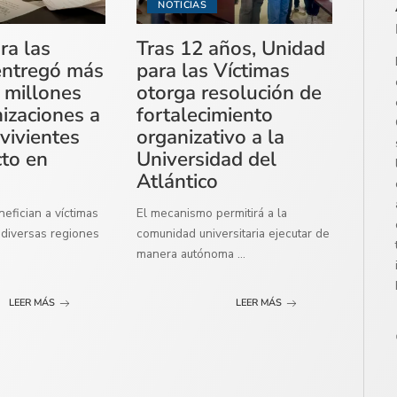
NOTICIAS
ra las
Tras 12 años, Unidad
entregó más
para las Víctimas
 millones
otorga resolución de
izaciones a
fortalecimiento
vivientes
organizativo a la
cto en
Universidad del
Atlántico
efician a víctimas
El mecanismo permitirá a la
diversas regiones
comunidad universitaria ejecutar de
manera autónoma
...
LEER MÁS
LEER MÁS