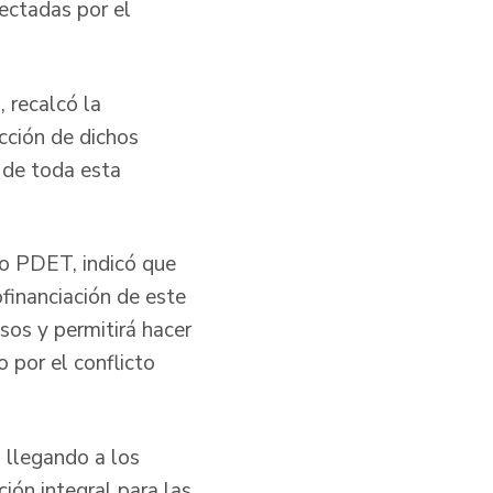
ectadas por el
 recalcó la
cción de dichos
a de toda esta
io PDET, indicó que
ofinanciación de este
sos y permitirá hacer
 por el conflicto
a llegando a los
ción integral para las