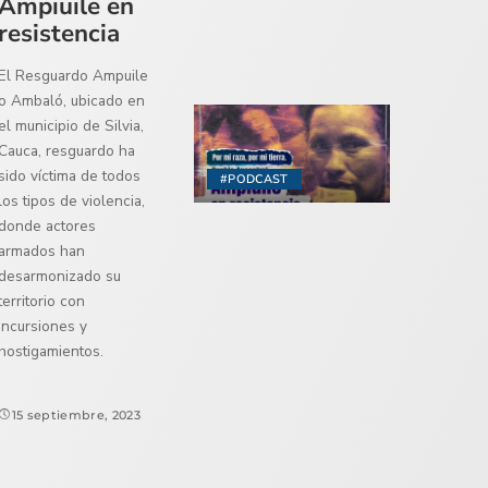
Ampiuile en
resistencia
El Resguardo Ampuile
o Ambaló, ubicado en
el municipio de Silvia,
Cauca, resguardo ha
sido víctima de todos
#PODCAST
los tipos de violencia,
donde actores
armados han
desarmonizado su
territorio con
incursiones y
hostigamientos.
15 septiembre, 2023