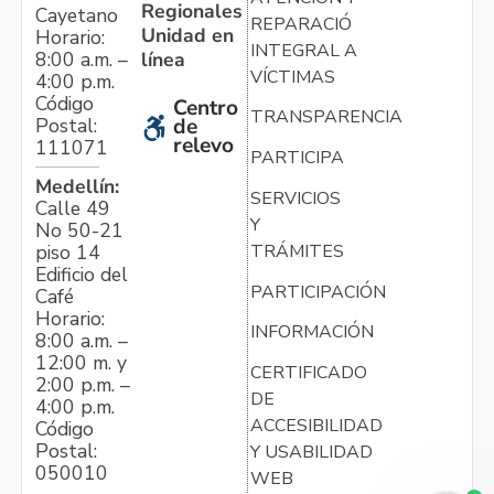
Regionales
Cayetano
REPARACIÓN
Unidad en
Horario:
INTEGRAL A
línea
8:00 a.m. –
VÍCTIMAS
4:00 p.m.
Código
Centro
TRANSPARENCIA
Postal:
de
relevo
111071
PARTICIPA
Medellín:
SERVICIOS
Calle 49
Y
No 50-21
TRÁMITES
piso 14
Edificio del
PARTICIPACIÓN
Café
Horario:
INFORMACIÓN
8:00 a.m. –
12:00 m. y
CERTIFICADO
2:00 p.m. –
DE
4:00 p.m.
ACCESIBILIDAD
Código
Postal:
Y USABILIDAD
050010
WEB