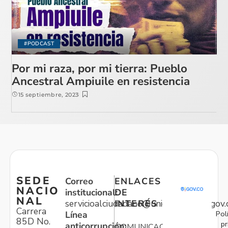
#PODCAST
Por mi raza, por mi tierra: Pueblo
Ancestral Ampiuile en resistencia
15 septiembre, 2023
SEDE
Correo
ENLACES
NACIO
institucional:
DE
NAL
servicioalciudadano@unidadvictimas.gov.
INTERÉS
Carrera
Pol
Línea
85D No.
pr
anticorrupción:
COMUNICACIONES