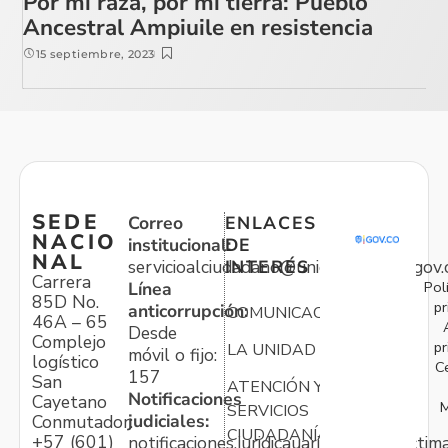
Por mi raza, por mi tierra: Pueblo
Ancestral Ampiuile en resistencia
15 septiembre, 2023
SEDE
Correo
ENLACES
NACIO
institucional:
DE
NAL
servicioalciudadano@unidadvictimas.gov.
INTERÉS
Carrera
Pol
Línea
85D No.
pr
anticorrupción:
COMUNICACIONES
46A – 65
Desde
Complejo
pr
LA UNIDAD
móvil o fijo:
logístico
C
157
San
ATENCIÓN Y
Notificaciones
Cayetano
M
SERVICIOS
judiciales:
Conmutador:
CIUDADANÍA
+57 (601)
notificaciones.juridicauariv@unidadvictim