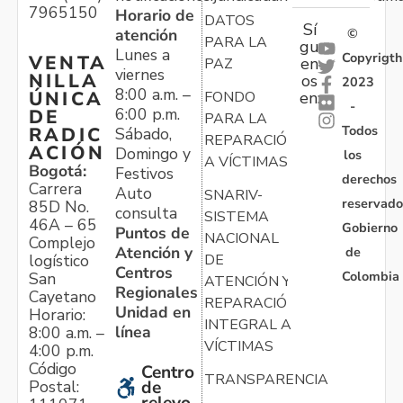
7965150
Horario de
DATOS
Sí
atención
©
PARA LA
gu
Lunes a
Copyrigth
VENTA
en
PAZ
viernes
NILLA
os
2023
8:00 a.m. –
ÚNICA
FONDO
en:
-
6:00 p.m.
DE
PARA LA
Todos
RADIC
Sábado,
REPARACIÓN
ACIÓN
Domingo y
los
A VÍCTIMAS
Bogotá:
Festivos
derechos
Carrera
Auto
SNARIV-
reservado
85D No.
consulta
SISTEMA
46A – 65
Gobierno
Puntos de
NACIONAL
Complejo
Atención y
de
logístico
DE
Centros
Colombia
San
ATENCIÓN Y
Regionales
Cayetano
REPARACIÓN
Unidad en
Horario:
INTEGRAL A
línea
8:00 a.m. –
VÍCTIMAS
4:00 p.m.
Código
Centro
TRANSPARENCIA
Postal:
de
relevo