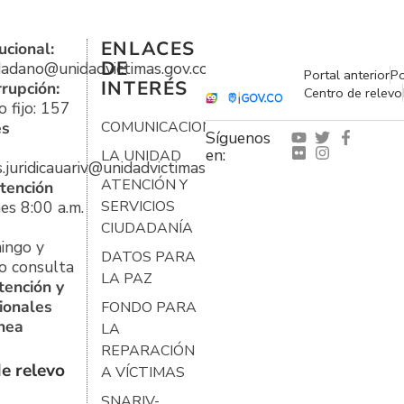
ENLACES
ucional:
DE
udadano@unidadvictimas.gov.co
Portal anterior
Po
INTERÉS
rrupción:
Centro de relevo
 fijo: 157
es
COMUNICACIONES
Síguenos
en:
LA UNIDAD
s.juridicauariv@unidadvictimas.gov.co
ATENCIÓN Y
tención
es 8:00 a.m.
SERVICIOS
CIUDADANÍA
ingo y
DATOS PARA
o consulta
LA PAZ
tención y
ionales
FONDO PARA
ínea
LA
REPARACIÓN
e relevo
A VÍCTIMAS
SNARIV-