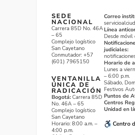
SEDE
Correo instit
NACIONAL
servicioalci
Carrera 85D No. 46A
Línea antico
– 65
Desde móvil o
Complejo logístico
Notificacion
San Cayetano
judiciales:
Conmutador: +57
notificacione
(601) 7965150
Horario de a
Lunes a viern
– 6:00 p.m.
VENTANILLA
Sábado, Dom
ÚNICA DE
Festivos Aut
RADICACIÓN
Puntos de A
Bogotá:
Carrera 85D
Centros Reg
No. 46A – 65
Unidad en l
Complejo logístico
San Cayetano
Horario: 8:00 a.m. –
Centro d
4:00 p.m.