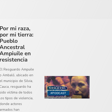
Por mi raza,
por mi tierra:
Pueblo
Ancestral
Ampiuile en
resistencia
El Resguardo Ampuile
o Ambaló, ubicado en
el municipio de Silvia,
Cauca, resguardo ha
sido víctima de todos
#PODCAST
los tipos de violencia,
donde actores
armados han