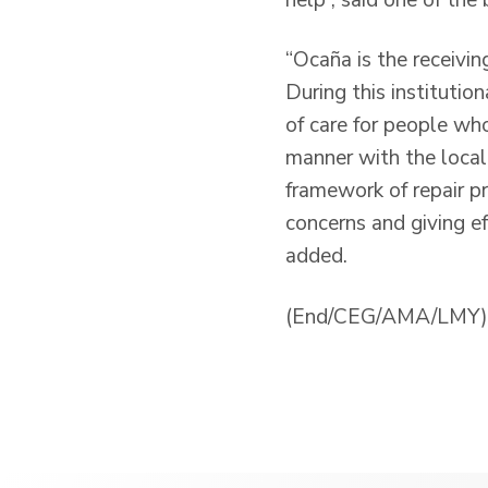
“Ocaña is the receivi
During this institutio
of care for people who
manner with the local
framework of repair pr
concerns and giving e
added.
(End/CEG/AMA/LMY)