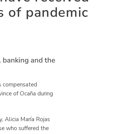
es of pandemic
, banking and the
as compensated
ovince of Ocaña during
ty, Alicia María Rojas
ose who suffered the