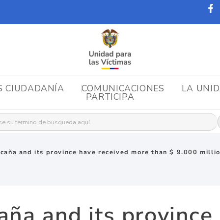
S CIUDADANÍA
COMUNICACIONES
LA UNI
PARTICIPA
r:
Ocaña and its province have received more than $ 9.000 milli
aña and its province