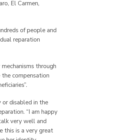
caro, El Carmen,
hundreds of people and
idual reparation
ry mechanisms through
te the compensation
ficiaries”.
 or disabled in the
eparation. “I am happy
talk very well and
 this is a very great
e her identity.