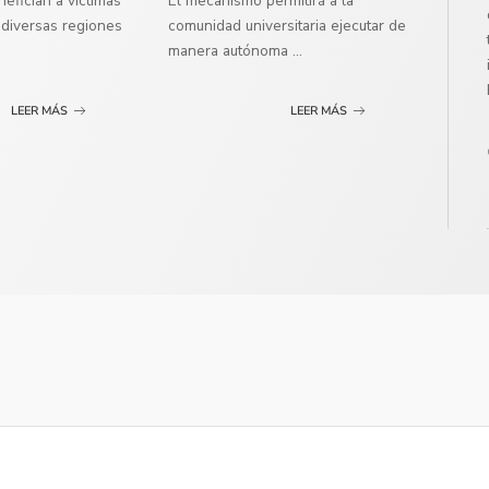
efician a víctimas
El mecanismo permitirá a la
diversas regiones
comunidad universitaria ejecutar de
manera autónoma
...
LEER MÁS
LEER MÁS