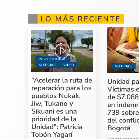
LO MÁS RECIENTE
INSTITUCIONAL
NOTICIAS
VIDEO
NOTICIAS
“Acelerar la ruta de
Unidad pa
reparación para los
Víctimas 
pueblos Nukak,
de $7.088
Jiw, Tukano y
en indemn
Sikuani es una
739 sobre
prioridad de la
del confli
Unidad”: Patricia
Bogotá
Tobón Yagarí