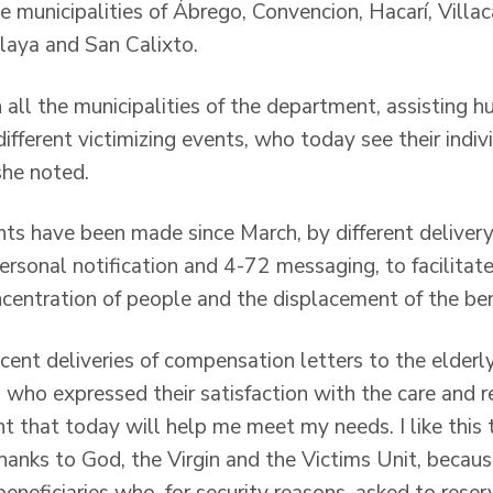
the municipalities of Ábrego, Convencion, Hacarí, Villa
laya and San Calixto.
 all the municipalities of the department, assisting 
different victimizing events, who today see their indiv
she noted.
ents have been made since March, by different delive
ersonal notification and 4-72 messaging, to facilita
centration of people and the displacement of the bene
cent deliveries of compensation letters to the elderly
 who expressed their satisfaction with the care and r
t that today will help me meet my needs. I like this 
hanks to God, the Virgin and the Victims Unit, because
beneficiaries who, for security reasons, asked to reserv