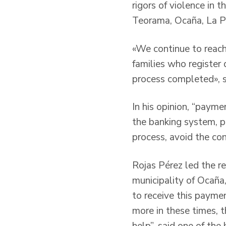
rigors of violence in 
Teorama, Ocaña, La P
«We continue to reach
families who register 
process completed», 
In his opinion, “paym
the banking system, p
process, avoid the con
Rojas Pérez led the re
municipality of Ocaña,
to receive this paymen
more in these times, t
help”, said one of the 