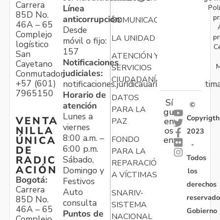
Carrera
Pol
Línea
85D No.
pr
anticorrupción:
COMUNICACIONES
46A – 65
Desde
Complejo
pr
LA UNIDAD
móvil o fijo:
logístico
C
157
San
ATENCIÓN Y
Notificaciones
Cayetano
M
SERVICIOS
judiciales:
Conmutador:
CIUDADANÍA
+57 (601)
notificaciones.juridicauariv@unidadvictim
7965150
Horario de
DATOS
Sí
atención
©
PARA LA
gu
Lunes a
Copyrigth
VENTA
en
PAZ
viernes
NILLA
os
2023
8:00 a.m. –
ÚNICA
FONDO
en:
-
6:00 p.m.
DE
PARA LA
Todos
RADIC
Sábado,
REPARACIÓN
ACIÓN
Domingo y
los
A VÍCTIMAS
Bogotá:
Festivos
derechos
Carrera
Auto
SNARIV-
reservado
85D No.
consulta
SISTEMA
46A – 65
Gobierno
Puntos de
NACIONAL
Complejo