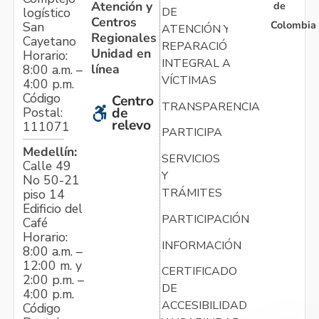
Atención y
de
logístico
DE
Centros
Colombia
San
ATENCIÓN Y
Regionales
Cayetano
REPARACIÓN
Unidad en
Horario:
INTEGRAL A
línea
8:00 a.m. –
VÍCTIMAS
4:00 p.m.
Código
Centro
TRANSPARENCIA
Postal:
de
relevo
111071
PARTICIPA
Medellín:
SERVICIOS
Calle 49
Y
No 50-21
TRÁMITES
piso 14
Edificio del
PARTICIPACIÓN
Café
Horario:
INFORMACIÓN
8:00 a.m. –
12:00 m. y
CERTIFICADO
2:00 p.m. –
DE
4:00 p.m.
ACCESIBILIDAD
Código