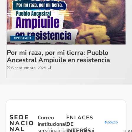
#PODCAST
Por mi raza, por mi tierra: Pueblo
Ancestral Ampiuile en resistencia
15 septiembre, 2023
SEDE
Correo
ENLACES
NACIO
institucional:
DE
NAL
servicioalciudadano@unidadvictimas.gov.
INTERÉS