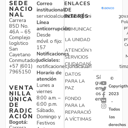
SEDE
Correo
ENLACES
NACIO
institucional:
DE
NAL
servicioalciudadano@unidadvictimas.gov.
INTERÉS
Carrera
Pol
Línea
85D No.
pr
anticorrupción:
COMUNICACIONES
46A – 65
Desde
Complejo
pr
LA UNIDAD
móvil o fijo:
logístico
C
157
San
ATENCIÓN Y
Notificaciones
Cayetano
M
SERVICIOS
judiciales:
Conmutador:
CIUDADANÍA
+57 (601)
notificaciones.juridicauariv@unidadvictim
7965150
Horario de
DATOS
Sí
atención
©
PARA LA
gu
Lunes a
Copyrigth
VENTA
en
PAZ
viernes
NILLA
os
2023
8:00 a.m. –
ÚNICA
FONDO
en:
-
6:00 p.m.
DE
PARA LA
Todos
RADIC
Sábado,
REPARACIÓN
ACIÓN
Domingo y
los
A VÍCTIMAS
Bogotá:
Festivos
derechos
Carrera