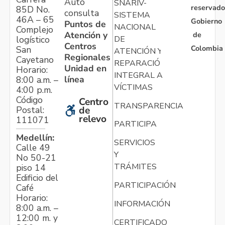
Auto
SNARIV-
reservado
85D No.
consulta
SISTEMA
46A – 65
Gobierno
Puntos de
NACIONAL
Complejo
Atención y
de
logístico
DE
Centros
Colombia
San
ATENCIÓN Y
Regionales
Cayetano
REPARACIÓN
Unidad en
Horario:
INTEGRAL A
línea
8:00 a.m. –
VÍCTIMAS
4:00 p.m.
Código
Centro
TRANSPARENCIA
Postal:
de
relevo
111071
PARTICIPA
Medellín:
SERVICIOS
Calle 49
Y
No 50-21
TRÁMITES
piso 14
Edificio del
PARTICIPACIÓN
Café
Horario:
INFORMACIÓN
8:00 a.m. –
12:00 m. y
CERTIFICADO