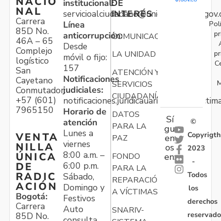
NACIO
institucional:
DE
NAL
servicioalciudadano@unidadvictimas.gov.
INTERÉS
Carrera
Pol
Línea
85D No.
pr
anticorrupción:
COMUNICACIONES
46A – 65
Desde
Complejo
pr
LA UNIDAD
móvil o fijo:
logístico
C
157
San
ATENCIÓN Y
Notificaciones
Cayetano
M
SERVICIOS
judiciales:
Conmutador:
CIUDADANÍA
+57 (601)
notificaciones.juridicauariv@unidadvictim
7965150
Horario de
DATOS
Sí
atención
©
PARA LA
gu
Lunes a
Copyrigth
VENTA
en
PAZ
viernes
NILLA
os
2023
8:00 a.m. –
ÚNICA
FONDO
en:
-
6:00 p.m.
DE
PARA LA
Todos
RADIC
Sábado,
REPARACIÓN
ACIÓN
Domingo y
los
A VÍCTIMAS
Bogotá:
Festivos
derechos
Carrera
Auto
SNARIV-
reservado
85D No.
consulta