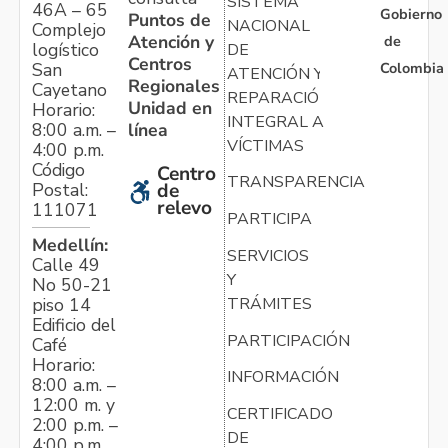
SISTEMA
46A – 65
Gobierno
Puntos de
NACIONAL
Complejo
Atención y
de
logístico
DE
Centros
Colombia
San
ATENCIÓN Y
Regionales
Cayetano
REPARACIÓN
Unidad en
Horario:
INTEGRAL A
línea
8:00 a.m. –
VÍCTIMAS
4:00 p.m.
Código
Centro
TRANSPARENCIA
Postal:
de
relevo
111071
PARTICIPA
Medellín:
SERVICIOS
Calle 49
Y
No 50-21
TRÁMITES
piso 14
Edificio del
PARTICIPACIÓN
Café
Horario:
INFORMACIÓN
8:00 a.m. –
12:00 m. y
CERTIFICADO
2:00 p.m. –
DE
4:00 p.m.