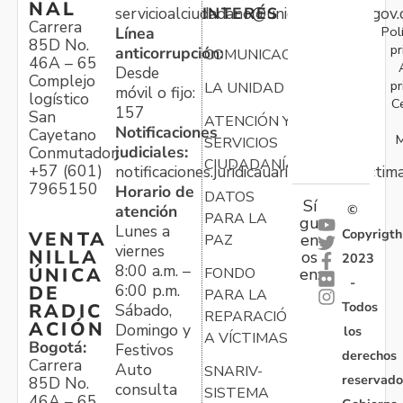
NAL
servicioalciudadano@unidadvictimas.gov.
INTERÉS
Carrera
Pol
Línea
85D No.
pr
anticorrupción:
COMUNICACIONES
46A – 65
Desde
Complejo
pr
LA UNIDAD
móvil o fijo:
logístico
C
157
San
ATENCIÓN Y
Notificaciones
Cayetano
M
SERVICIOS
judiciales:
Conmutador:
CIUDADANÍA
+57 (601)
notificaciones.juridicauariv@unidadvictim
7965150
Horario de
DATOS
Sí
atención
©
PARA LA
gu
Lunes a
Copyrigth
VENTA
en
PAZ
viernes
NILLA
os
2023
8:00 a.m. –
ÚNICA
FONDO
en:
-
6:00 p.m.
DE
PARA LA
Todos
RADIC
Sábado,
REPARACIÓN
ACIÓN
Domingo y
los
A VÍCTIMAS
Bogotá:
Festivos
derechos
Carrera
Auto
SNARIV-
reservado
85D No.
consulta
SISTEMA
46A – 65