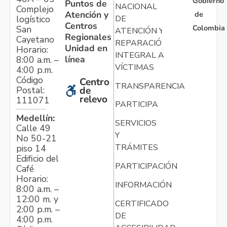
Gobierno
Puntos de
NACIONAL
Complejo
Atención y
de
logístico
DE
Centros
Colombia
San
ATENCIÓN Y
Regionales
Cayetano
REPARACIÓN
Unidad en
Horario:
INTEGRAL A
línea
8:00 a.m. –
VÍCTIMAS
4:00 p.m.
Código
Centro
TRANSPARENCIA
Postal:
de
relevo
111071
PARTICIPA
Medellín:
SERVICIOS
Calle 49
Y
No 50-21
TRÁMITES
piso 14
Edificio del
PARTICIPACIÓN
Café
Horario:
INFORMACIÓN
8:00 a.m. –
12:00 m. y
CERTIFICADO
2:00 p.m. –
DE
4:00 p.m.