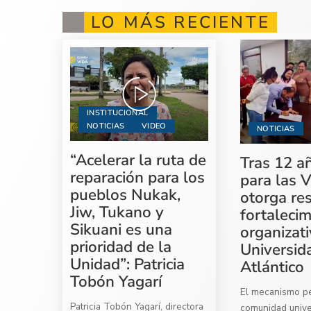
LO MÁS RECIENTE
INSTITUCIONAL
NOTICIAS
VIDEO
NOTICIAS
“Acelerar la ruta de
Tras 12 a
reparación para los
para las V
pueblos Nukak,
otorga re
Jiw, Tukano y
fortaleci
Sikuani es una
organizati
prioridad de la
Universid
Unidad”: Patricia
Atlántico
Tobón Yagarí
El mecanismo per
Patricia Tobón Yagarí, directora
comunidad univer