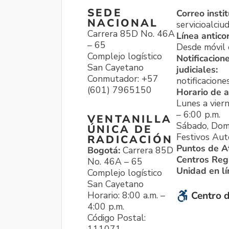
SEDE
Correo instit
NACIONAL
servicioalci
Carrera 85D No. 46A
Línea antico
– 65
Desde móvil o
Complejo logístico
Notificacion
San Cayetano
judiciales:
Conmutador: +57
notificacione
(601) 7965150
Horario de a
Lunes a viern
– 6:00 p.m.
VENTANILLA
Sábado, Dom
ÚNICA DE
Festivos Aut
RADICACIÓN
Puntos de A
Bogotá:
Carrera 85D
Centros Reg
No. 46A – 65
Unidad en l
Complejo logístico
San Cayetano
Horario: 8:00 a.m. –
Centro d
4:00 p.m.
Código Postal:
111071