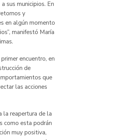
 a sus municipios. En
retornos y
nes en algún momento
ios”, manifestó María
ctimas.
l primer encuentro, en
strucción de
comportamientos que
yectar las acciones
 la reapertura de la
nes como esta podrán
ación muy positiva,