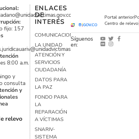
ENLACES
ucional:
DE
udadano@unidadvictimas.gov.co
Portal anterior
Po
INTERÉS
rrupción:
Centro de relevo
 fijo: 157
es
COMUNICACIONES
Síguenos
en:
LA UNIDAD
s.juridicauariv@unidadvictimas.gov.co
ATENCIÓN Y
tención
es 8:00 a.m.
SERVICIOS
CIUDADANÍA
ingo y
DATOS PARA
o consulta
LA PAZ
tención y
ionales
FONDO PARA
ínea
LA
REPARACIÓN
e relevo
A VÍCTIMAS
SNARIV-
SISTEMA