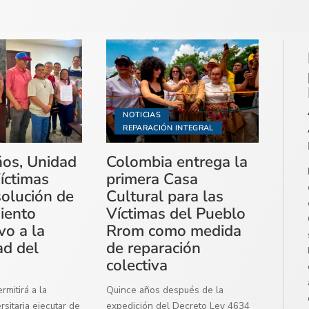
NOTICIAS
REPARACIÓN INTEGRAL
ños, Unidad
Colombia entrega la
íctimas
primera Casa
solución de
Cultural para las
miento
Víctimas del Pueblo
vo a la
Rrom como medida
ad del
de reparación
colectiva
mitirá a la
Quince años después de la
sitaria ejecutar de
expedición del Decreto Ley 4634