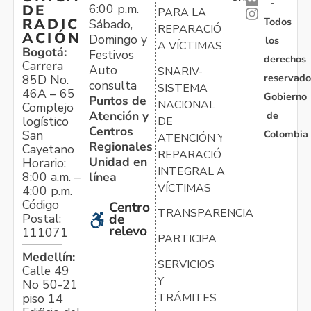
-
6:00 p.m.
DE
PARA LA
Todos
RADIC
Sábado,
REPARACIÓN
ACIÓN
Domingo y
los
A VÍCTIMAS
Bogotá:
Festivos
derechos
Carrera
Auto
SNARIV-
reservado
85D No.
consulta
SISTEMA
46A – 65
Gobierno
Puntos de
NACIONAL
Complejo
Atención y
de
logístico
DE
Centros
Colombia
San
ATENCIÓN Y
Regionales
Cayetano
REPARACIÓN
Unidad en
Horario:
INTEGRAL A
línea
8:00 a.m. –
VÍCTIMAS
4:00 p.m.
Código
Centro
TRANSPARENCIA
Postal:
de
relevo
111071
PARTICIPA
Medellín:
SERVICIOS
Calle 49
Y
No 50-21
TRÁMITES
piso 14