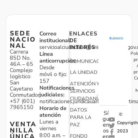
SEDE
Correo
ENLACES
NACIO
institucional:
DE
NAL
servicioalciudadano@unidadvictimas.gov.
INTERÉS
Carrera
Pol
Línea
85D No.
pr
anticorrupción:
COMUNICACIONES
46A – 65
Desde
Complejo
pr
LA UNIDAD
móvil o fijo:
logístico
C
157
San
ATENCIÓN Y
Notificaciones
Cayetano
M
SERVICIOS
judiciales:
Conmutador:
CIUDADANÍA
+57 (601)
notificaciones.juridicauariv@unidadvictim
7965150
Horario de
DATOS
Sí
atención
©
PARA LA
gu
Lunes a
Copyrigth
VENTA
en
PAZ
viernes
NILLA
os
2023
8:00 a.m. –
ÚNICA
FONDO
en: