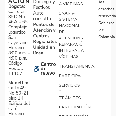
ACIÓN
Domingo y
los
A VÍCTIMAS
Bogotá:
Festivos
derechos
Carrera
Auto
SNARIV-
reservado
85D No.
consulta
SISTEMA
46A – 65
Gobierno
Puntos de
NACIONAL
Complejo
Atención y
de
logístico
DE
Centros
Colombia
San
ATENCIÓN Y
Regionales
Cayetano
REPARACIÓN
Unidad en
Horario:
INTEGRAL A
línea
8:00 a.m. –
VÍCTIMAS
4:00 p.m.
Código
Centro
TRANSPARENCIA
Postal:
de
relevo
111071
PARTICIPA
Medellín:
SERVICIOS
Calle 49
Y
No 50-21
TRÁMITES
piso 14
Edificio del
PARTICIPACIÓN
Café
Horario: