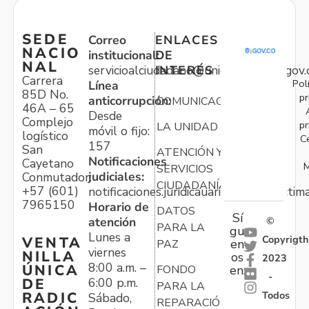
SEDE
Correo
ENLACES
NACIO
institucional:
DE
NAL
servicioalciudadano@unidadvictimas.gov.
INTERÉS
Carrera
Pol
Línea
85D No.
pr
anticorrupción:
COMUNICACIONES
46A – 65
Desde
Complejo
pr
LA UNIDAD
móvil o fijo:
logístico
C
157
San
ATENCIÓN Y
Notificaciones
Cayetano
M
SERVICIOS
judiciales:
Conmutador:
CIUDADANÍA
+57 (601)
notificaciones.juridicauariv@unidadvictim
7965150
Horario de
DATOS
Sí
atención
©
PARA LA
gu
Lunes a
Copyrigth
VENTA
en
PAZ
viernes
NILLA
os
2023
8:00 a.m. –
ÚNICA
FONDO
en:
-
6:00 p.m.
DE
PARA LA
Todos
RADIC
Sábado,
REPARACIÓN