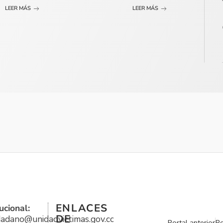
LEER MÁS
LEER MÁS
ENLACES
ucional:
DE
udadano@unidadvictimas.gov.co
Portal anterior
Po