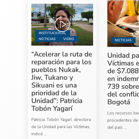
INSTITUCIONAL
NOTICIAS
VIDEO
NOTICIAS
“Acelerar la ruta de
Unidad pa
reparación para los
Víctimas 
pueblos Nukak,
de $7.088
Jiw, Tukano y
en indemn
Sikuani es una
739 sobre
prioridad de la
del confli
Unidad”: Patricia
Bogotá
Tobón Yagarí
Los recursos ben
Patricia Tobón Yagarí, directora
procedentes de 
de la Unidad para las Víctimas,
del país
...
indicó
...