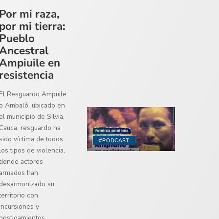
Por mi raza,
por mi tierra:
Pueblo
Ancestral
Ampiuile en
resistencia
El Resguardo Ampuile
o Ambaló, ubicado en
el municipio de Silvia,
Cauca, resguardo ha
sido víctima de todos
#PODCAST
los tipos de violencia,
donde actores
armados han
desarmonizado su
territorio con
incursiones y
hostigamientos.