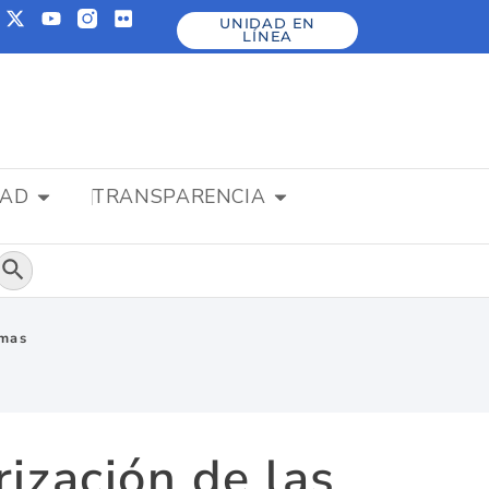
UNIDAD EN
LÍNEA
DAD
TRANSPARENCIA
Botón de búsqueda
imas
ización de las