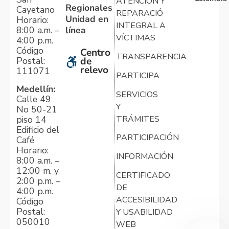
ATENCIÓN Y
Regionales
Cayetano
REPARACIÓN
Unidad en
Horario:
INTEGRAL A
línea
8:00 a.m. –
VÍCTIMAS
4:00 p.m.
Código
Centro
TRANSPARENCIA
Postal:
de
relevo
111071
PARTICIPA
Medellín:
SERVICIOS
Calle 49
Y
No 50-21
TRÁMITES
piso 14
Edificio del
PARTICIPACIÓN
Café
Horario:
INFORMACIÓN
8:00 a.m. –
12:00 m. y
CERTIFICADO
2:00 p.m. –
DE
4:00 p.m.
ACCESIBILIDAD
Código
Postal:
Y USABILIDAD
050010
WEB