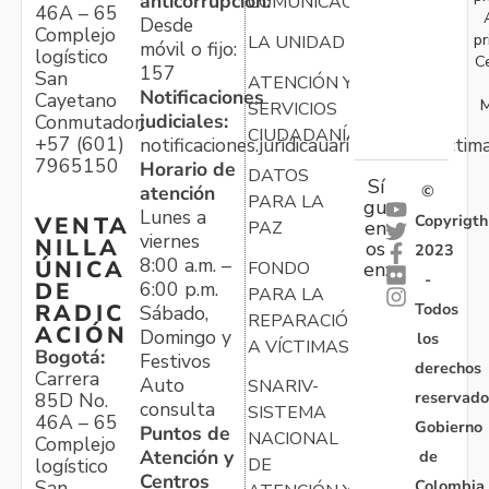
anticorrupción:
COMUNICACIONES
46A – 65
Desde
Complejo
pr
LA UNIDAD
móvil o fijo:
logístico
C
157
San
ATENCIÓN Y
Notificaciones
Cayetano
M
SERVICIOS
judiciales:
Conmutador:
CIUDADANÍA
+57 (601)
notificaciones.juridicauariv@unidadvictim
7965150
Horario de
DATOS
Sí
atención
©
PARA LA
gu
Lunes a
Copyrigth
VENTA
en
PAZ
viernes
NILLA
os
2023
8:00 a.m. –
ÚNICA
FONDO
en:
-
6:00 p.m.
DE
PARA LA
Todos
RADIC
Sábado,
REPARACIÓN
ACIÓN
Domingo y
los
A VÍCTIMAS
Bogotá:
Festivos
derechos
Carrera
Auto
SNARIV-
reservado
85D No.
consulta
SISTEMA
46A – 65
Gobierno
Puntos de
NACIONAL
Complejo
Atención y
de
logístico
DE
Centros
Colombia
San