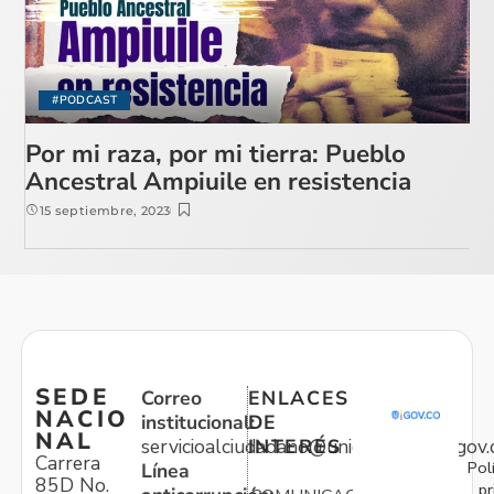
#PODCAST
Por mi raza, por mi tierra: Pueblo
Ancestral Ampiuile en resistencia
15 septiembre, 2023
SEDE
Correo
ENLACES
NACIO
institucional:
DE
NAL
servicioalciudadano@unidadvictimas.gov.
INTERÉS
Carrera
Pol
Línea
85D No.
pr