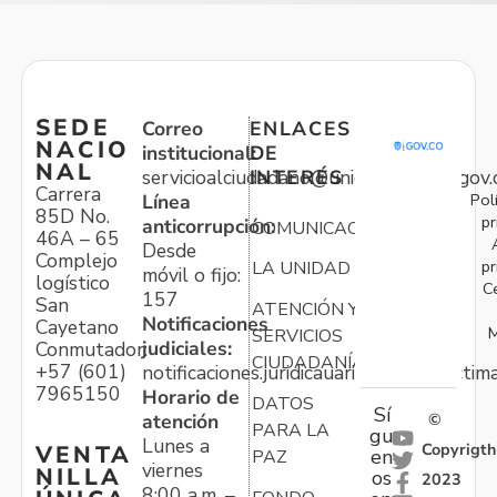
SEDE
Correo
ENLACES
NACIO
institucional:
DE
NAL
servicioalciudadano@unidadvictimas.gov.
INTERÉS
Carrera
Pol
Línea
85D No.
pr
anticorrupción:
COMUNICACIONES
46A – 65
Desde
Complejo
pr
LA UNIDAD
móvil o fijo:
logístico
C
157
San
ATENCIÓN Y
Notificaciones
Cayetano
M
SERVICIOS
judiciales:
Conmutador:
CIUDADANÍA
+57 (601)
notificaciones.juridicauariv@unidadvictim
7965150
Horario de
DATOS
Sí
atención
©
PARA LA
gu
Lunes a
Copyrigth
VENTA
en
PAZ
viernes
NILLA
os
2023
8:00 a.m. –