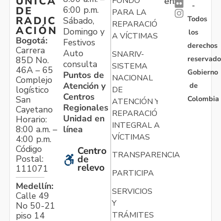
ÚNICA
FONDO
en:
-
6:00 p.m.
DE
PARA LA
Todos
RADIC
Sábado,
REPARACIÓN
ACIÓN
Domingo y
los
A VÍCTIMAS
Bogotá:
Festivos
derechos
Carrera
Auto
SNARIV-
reservado
85D No.
consulta
SISTEMA
46A – 65
Gobierno
Puntos de
NACIONAL
Complejo
Atención y
de
logístico
DE
Centros
Colombia
San
ATENCIÓN Y
Regionales
Cayetano
REPARACIÓN
Unidad en
Horario:
INTEGRAL A
línea
8:00 a.m. –
VÍCTIMAS
4:00 p.m.
Código
Centro
TRANSPARENCIA
Postal:
de
relevo
111071
PARTICIPA
Medellín:
SERVICIOS
Calle 49
Y
No 50-21
TRÁMITES
piso 14