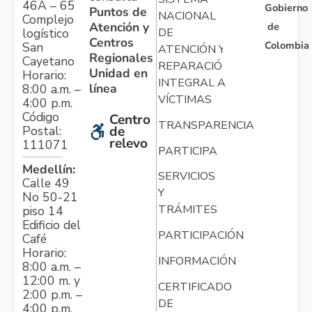
46A – 65
Gobierno
Puntos de
NACIONAL
Complejo
Atención y
de
logístico
DE
Centros
Colombia
San
ATENCIÓN Y
Regionales
Cayetano
REPARACIÓN
Unidad en
Horario:
INTEGRAL A
línea
8:00 a.m. –
VÍCTIMAS
4:00 p.m.
Código
Centro
TRANSPARENCIA
Postal:
de
relevo
111071
PARTICIPA
Medellín:
SERVICIOS
Calle 49
Y
No 50-21
TRÁMITES
piso 14
Edificio del
PARTICIPACIÓN
Café
Horario:
INFORMACIÓN
8:00 a.m. –
12:00 m. y
CERTIFICADO
2:00 p.m. –
DE
4:00 p.m.