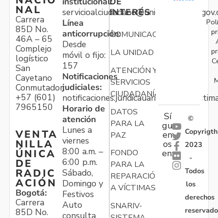
NACIO
institucional:
DE
NAL
servicioalciudadano@unidadvictimas.gov.
INTERÉS
Carrera
Pol
Línea
85D No.
pr
anticorrupción:
COMUNICACIONES
46A – 65
Desde
Complejo
pr
LA UNIDAD
móvil o fijo:
logístico
C
157
San
ATENCIÓN Y
Notificaciones
Cayetano
M
SERVICIOS
judiciales:
Conmutador:
CIUDADANÍA
+57 (601)
notificaciones.juridicauariv@unidadvictim
7965150
Horario de
DATOS
Sí
atención
©
PARA LA
gu
Lunes a
Copyrigth
VENTA
en
PAZ
viernes
NILLA
os
2023
8:00 a.m. –
ÚNICA
FONDO
en:
-
6:00 p.m.
DE
PARA LA
Todos
RADIC
Sábado,
REPARACIÓN
ACIÓN
Domingo y
los
A VÍCTIMAS
Bogotá:
Festivos
derechos
Carrera
Auto
SNARIV-
reservado
85D No.
consulta
SISTEMA