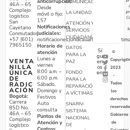
anticorrupción:
COMUNICACIONES
46A – 65
Desde
Complejo
pr
LA UNIDAD
móvil o fijo:
logístico
C
157
San
ATENCIÓN Y
Notificaciones
Cayetano
M
SERVICIOS
judiciales:
Conmutador:
CIUDADANÍA
+57 (601)
notificaciones.juridicauariv@unidadvictim
7965150
Horario de
DATOS
Sí
atención
©
PARA LA
gu
Lunes a
Copyrigth
VENTA
en
PAZ
viernes
NILLA
os
2023
8:00 a.m. –
ÚNICA
FONDO
en:
-
6:00 p.m.
DE
PARA LA
Todos
RADIC
Sábado,
REPARACIÓN
ACIÓN
Domingo y
los
A VÍCTIMAS
Bogotá:
Festivos
derechos
Carrera
Auto
SNARIV-
reservado
85D No.
consulta
SISTEMA
46A – 65
Gobierno
Puntos de
NACIONAL
Complejo
Atención y
de
logístico
DE
Centros