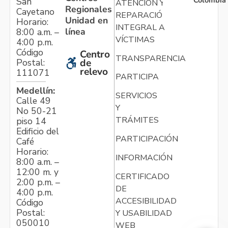
Colombia
San
ATENCIÓN Y
Regionales
Cayetano
REPARACIÓN
Unidad en
Horario:
INTEGRAL A
línea
8:00 a.m. –
VÍCTIMAS
4:00 p.m.
Código
Centro
TRANSPARENCIA
Postal:
de
relevo
111071
PARTICIPA
Medellín:
SERVICIOS
Calle 49
Y
No 50-21
TRÁMITES
piso 14
Edificio del
PARTICIPACIÓN
Café
Horario:
INFORMACIÓN
8:00 a.m. –
12:00 m. y
CERTIFICADO
2:00 p.m. –
DE
4:00 p.m.
ACCESIBILIDAD
Código
Postal:
Y USABILIDAD
050010
WEB