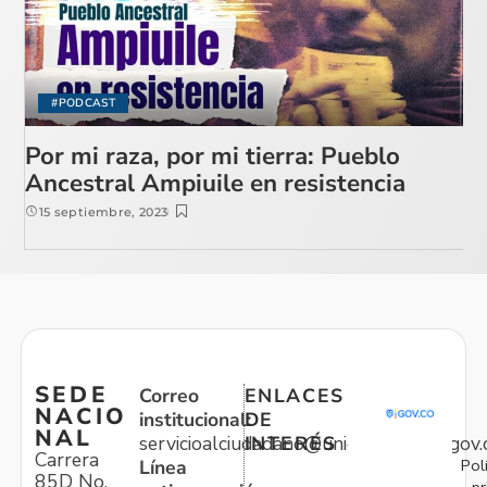
#PODCAST
Por mi raza, por mi tierra: Pueblo
Ancestral Ampiuile en resistencia
15 septiembre, 2023
SEDE
Correo
ENLACES
NACIO
institucional:
DE
NAL
servicioalciudadano@unidadvictimas.gov.
INTERÉS
Carrera
Pol
Línea
85D No.
pr