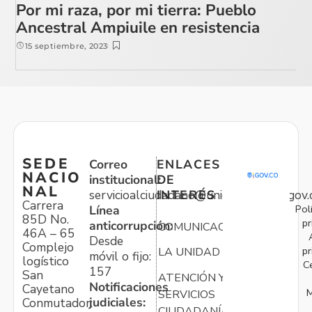
Por mi raza, por mi tierra: Pueblo
Ancestral Ampiuile en resistencia
15 septiembre, 2023
SEDE
Correo
ENLACES
NACIO
institucional:
DE
NAL
servicioalciudadano@unidadvictimas.gov.
INTERÉS
Carrera
Pol
Línea
85D No.
pr
anticorrupción:
COMUNICACIONES
46A – 65
Desde
Complejo
pr
LA UNIDAD
móvil o fijo:
logístico
C
157
San
ATENCIÓN Y
Notificaciones
Cayetano
M
SERVICIOS
judiciales:
Conmutador:
CIUDADANÍA