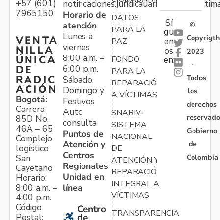
+57 (601)
notificaciones.juridicauariv@unidadvictim
7965150
Horario de
DATOS
Sí
atención
©
PARA LA
gu
Lunes a
Copyrigth
VENTA
en
PAZ
viernes
NILLA
os
2023
8:00 a.m. –
ÚNICA
FONDO
en:
-
6:00 p.m.
DE
PARA LA
Todos
RADIC
Sábado,
REPARACIÓN
ACIÓN
Domingo y
los
A VÍCTIMAS
Bogotá:
Festivos
derechos
Carrera
Auto
SNARIV-
reservado
85D No.
consulta
SISTEMA
46A – 65
Gobierno
Puntos de
NACIONAL
Complejo
Atención y
de
logístico
DE
Centros
Colombia
San
ATENCIÓN Y
Regionales
Cayetano
REPARACIÓN
Unidad en
Horario:
INTEGRAL A
línea
8:00 a.m. –
VÍCTIMAS
4:00 p.m.
Código
Centro
TRANSPARENCIA
Postal:
de