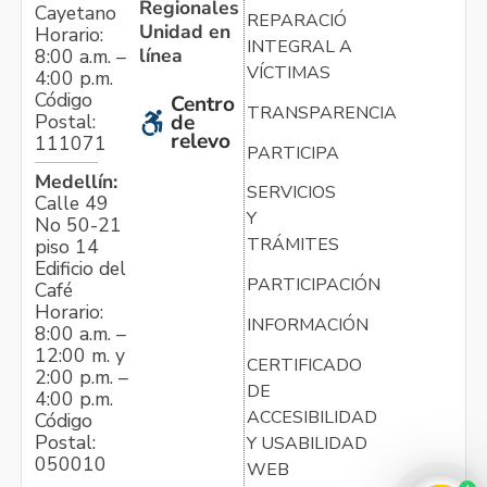
Regionales
Cayetano
REPARACIÓN
Unidad en
Horario:
INTEGRAL A
línea
8:00 a.m. –
VÍCTIMAS
4:00 p.m.
Código
Centro
TRANSPARENCIA
Postal:
de
relevo
111071
PARTICIPA
Medellín:
SERVICIOS
Calle 49
Y
No 50-21
TRÁMITES
piso 14
Edificio del
PARTICIPACIÓN
Café
Horario:
INFORMACIÓN
8:00 a.m. –
12:00 m. y
CERTIFICADO
2:00 p.m. –
DE
4:00 p.m.
ACCESIBILIDAD
Código
Postal:
Y USABILIDAD
050010
WEB