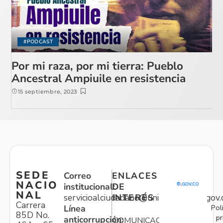
#PODCAST
Por mi raza, por mi tierra: Pueblo
Ancestral Ampiuile en resistencia
15 septiembre, 2023
SEDE
Correo
ENLACES
NACIO
institucional:
DE
NAL
servicioalciudadano@unidadvictimas.gov.
INTERÉS
Carrera
Pol
Línea
85D No.
pr
anticorrupción:
COMUNICACIONES