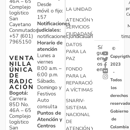
46A – 65
Desde
Complejo
pr
LA UNIDAD
móvil o fijo:
logístico
C
157
San
ATENCIÓN Y
Notificaciones
Cayetano
M
SERVICIOS
judiciales:
Conmutador:
CIUDADANÍA
+57 (601)
notificaciones.juridicauariv@unidadvictim
7965150
Horario de
DATOS
Sí
atención
©
PARA LA
gu
Lunes a
Copyrigth
VENTA
en
PAZ
viernes
NILLA
os
2023
8:00 a.m. –
ÚNICA
FONDO
en:
-
6:00 p.m.
DE
PARA LA
Todos
RADIC
Sábado,
REPARACIÓN
ACIÓN
Domingo y
los
A VÍCTIMAS
Bogotá:
Festivos
derechos
Carrera
Auto
SNARIV-
reservado
85D No.
consulta
SISTEMA
46A – 65
Gobierno
Puntos de
NACIONAL
Complejo
Atención y
de
logístico
DE
Centros
Colombia
San
ATENCIÓN Y