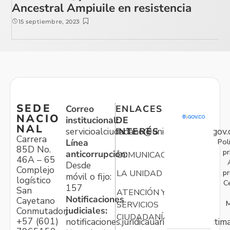
Ancestral Ampiuile en resistencia
15 septiembre, 2023
SEDE
Correo
ENLACES
NACIO
institucional:
DE
NAL
servicioalciudadano@unidadvictimas.gov.
INTERÉS
Carrera
Pol
Línea
85D No.
pr
anticorrupción:
COMUNICACIONES
46A – 65
Desde
Complejo
pr
LA UNIDAD
móvil o fijo:
logístico
C
157
San
ATENCIÓN Y
Notificaciones
Cayetano
M
SERVICIOS
judiciales:
Conmutador:
CIUDADANÍA
+57 (601)
notificaciones.juridicauariv@unidadvictim