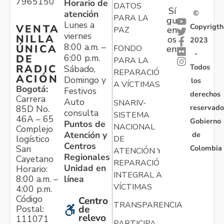
7965150
Horario de
DATOS
Sí
atención
©
PARA LA
gu
Lunes a
Copyrigth
VENTA
en
PAZ
viernes
NILLA
os
2023
8:00 a.m. –
ÚNICA
FONDO
en:
-
6:00 p.m.
DE
PARA LA
Todos
RADIC
Sábado,
REPARACIÓN
ACIÓN
Domingo y
los
A VÍCTIMAS
Bogotá:
Festivos
derechos
Carrera
Auto
SNARIV-
reservado
85D No.
consulta
SISTEMA
46A – 65
Gobierno
Puntos de
NACIONAL
Complejo
Atención y
de
logístico
DE
Centros
Colombia
San
ATENCIÓN Y
Regionales
Cayetano
REPARACIÓN
Unidad en
Horario:
INTEGRAL A
línea
8:00 a.m. –
VÍCTIMAS
4:00 p.m.
Código
Centro
TRANSPARENCIA
Postal:
de
relevo
111071
PARTICIPA