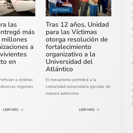
NOTICIAS
ra las
Tras 12 años, Unidad
entregó más
para las Víctimas
 millones
otorga resolución de
izaciones a
fortalecimiento
vivientes
organizativo a la
cto en
Universidad del
Atlántico
efician a víctimas
El mecanismo permitirá a la
diversas regiones
comunidad universitaria ejecutar de
manera autónoma
...
LEER MÁS
LEER MÁS