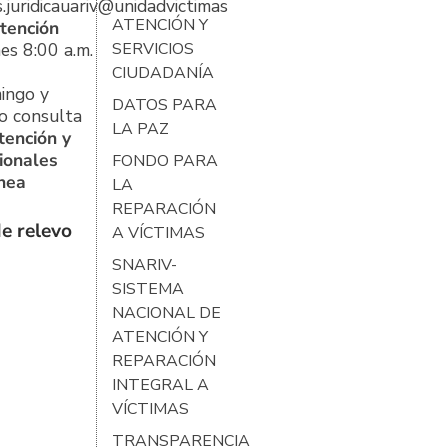
s.juridicauariv@unidadvictimas.gov.co
ATENCIÓN Y
tención
es 8:00 a.m.
SERVICIOS
CIUDADANÍA
ingo y
DATOS PARA
o consulta
LA PAZ
tención y
ionales
FONDO PARA
ínea
LA
REPARACIÓN
e relevo
A VÍCTIMAS
SNARIV-
SISTEMA
NACIONAL DE
ATENCIÓN Y
REPARACIÓN
INTEGRAL A
VÍCTIMAS
TRANSPARENCIA