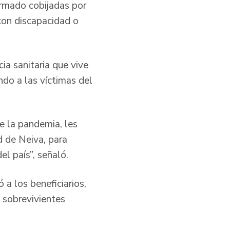
armado cobijadas por
con discapacidad o
ia sanitaria que vive
ndo a las víctimas del
e la pandemia, les
d de Neiva, para
l país”, señaló.
 a los beneficiarios,
s sobrevivientes