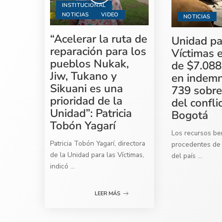
INSTITUCIONAL
NOTICIAS
VIDEO
NOTICIAS
“Acelerar la ruta de
Unidad pa
reparación para los
Víctimas 
pueblos Nukak,
de $7.088
Jiw, Tukano y
en indemn
Sikuani es una
739 sobre
prioridad de la
del confli
Unidad”: Patricia
Bogotá
Tobón Yagarí
Los recursos ben
Patricia Tobón Yagarí, directora
procedentes de 
de la Unidad para las Víctimas,
del país
...
indicó
...
LEER MÁS