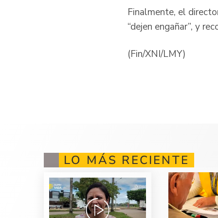
Finalmente, el directo
“dejen engañar”, y rec
(Fin/XNI/LMY)
LO MÁS RECIENTE