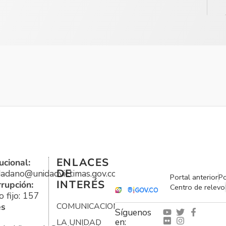
ENLACES
ucional:
DE
udadano@unidadvictimas.gov.co
Portal anterior
Po
INTERÉS
rrupción:
Centro de relevo
 fijo: 157
es
COMUNICACIONES
Síguenos
en:
LA UNIDAD