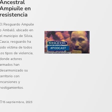
Ancestral
Ampiuile en
resistencia
El Resguardo Ampuile
o Ambaló, ubicado en
el municipio de Silvia,
Cauca, resguardo ha
sido víctima de todos
#PODCAST
los tipos de violencia,
donde actores
armados han
desarmonizado su
territorio con
incursiones y
hostigamientos.
15 septiembre, 2023