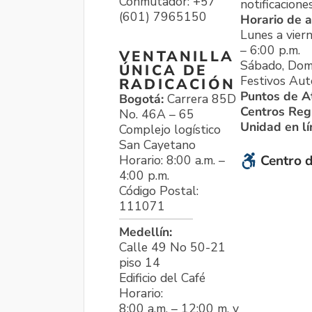
Conmutador: +57
notificacione
(601) 7965150
Horario de a
Lunes a viern
– 6:00 p.m.
VENTANILLA
Sábado, Dom
ÚNICA DE
Festivos Aut
RADICACIÓN
Puntos de A
Bogotá:
Carrera 85D
Centros Reg
No. 46A – 65
Unidad en l
Complejo logístico
San Cayetano
Horario: 8:00 a.m. –
Centro d
4:00 p.m.
Código Postal:
111071
Medellín:
Calle 49 No 50-21
piso 14
Edificio del Café
Horario:
8:00 a.m. – 12:00 m. y