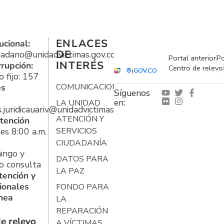
ENLACES
ucional:
DE
udadano@unidadvictimas.gov.co
Portal anterior
Po
INTERÉS
rrupción:
Centro de relevo
 fijo: 157
es
COMUNICACIONES
Síguenos
en:
LA UNIDAD
s.juridicauariv@unidadvictimas.gov.co
ATENCIÓN Y
tención
es 8:00 a.m.
SERVICIOS
CIUDADANÍA
ingo y
DATOS PARA
o consulta
LA PAZ
tención y
ionales
FONDO PARA
ínea
LA
REPARACIÓN
e relevo
A VÍCTIMAS