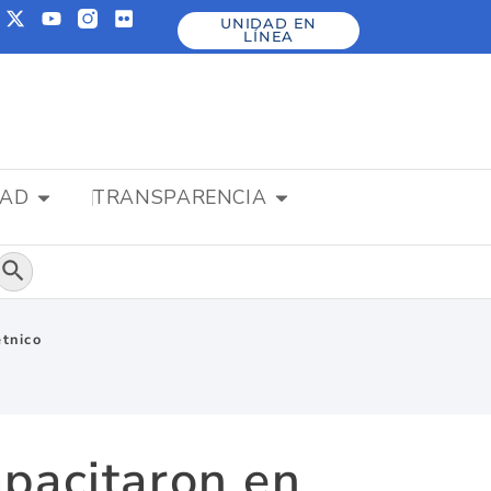
UNIDAD EN
LÍNEA
DAD
TRANSPARENCIA
Botón de búsqueda
étnico
apacitaron en