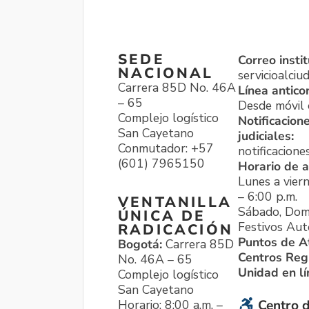
SEDE
Correo instit
NACIONAL
servicioalci
Carrera 85D No. 46A
Línea antico
– 65
Desde móvil o
Complejo logístico
Notificacion
San Cayetano
judiciales:
Conmutador: +57
notificacione
(601) 7965150
Horario de a
Lunes a viern
– 6:00 p.m.
VENTANILLA
Sábado, Dom
ÚNICA DE
Festivos Aut
RADICACIÓN
Puntos de A
Bogotá:
Carrera 85D
Centros Reg
No. 46A – 65
Unidad en l
Complejo logístico
San Cayetano
Horario: 8:00 a.m. –
Centro d