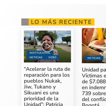
LO MÁS RECIENTE
INSTITUCIONAL
NOTICIAS
VIDEO
NOTICIAS
“Acelerar la ruta de
Unidad pa
reparación para los
Víctimas 
pueblos Nukak,
de $7.088
Jiw, Tukano y
en indemn
Sikuani es una
739 sobre
prioridad de la
del confli
Unidad”: Patricia
Bogotá