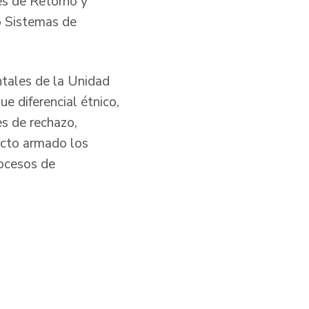
es de Retorno y
o Sistemas de
ntales de la Unidad
e diferencial étnico,
es de rechazo,
licto armado los
rocesos de