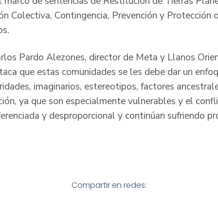
l marco de sentencias de Restitución de Tierras Plan
ón Colectiva, Contingencia, Prevención y Protección 
os.
Carlos Pardo Alezones, director de Meta y Llanos Orie
staca que estas comunidades se les debe dar un enfoqu
ridades, imaginarios, estereotipos, factores ancestral
ación, ya que son especialmente vulnerables y el conf
erenciada y desproporcional y continúan sufriendo p
Compartir en redes: