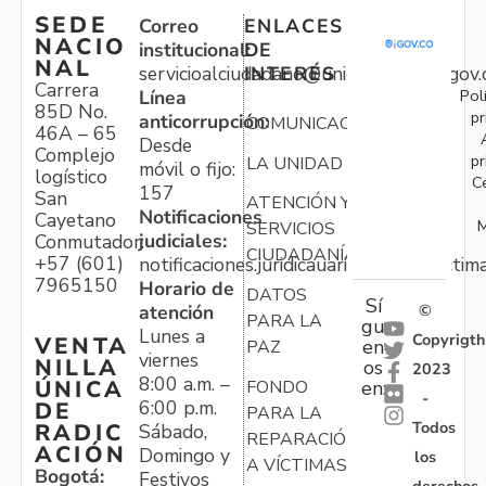
SEDE
Correo
ENLACES
NACIO
institucional:
DE
NAL
servicioalciudadano@unidadvictimas.gov.
INTERÉS
Carrera
Pol
Línea
85D No.
pr
anticorrupción:
COMUNICACIONES
46A – 65
Desde
Complejo
pr
LA UNIDAD
móvil o fijo:
logístico
C
157
San
ATENCIÓN Y
Notificaciones
Cayetano
M
SERVICIOS
judiciales:
Conmutador:
CIUDADANÍA
+57 (601)
notificaciones.juridicauariv@unidadvictim
7965150
Horario de
DATOS
Sí
atención
©
PARA LA
gu
Lunes a
Copyrigth
VENTA
en
PAZ
viernes
NILLA
os
2023
8:00 a.m. –
ÚNICA
FONDO
en:
-
6:00 p.m.
DE
PARA LA
Todos
RADIC
Sábado,
REPARACIÓN
ACIÓN
Domingo y
los
A VÍCTIMAS
Bogotá:
Festivos