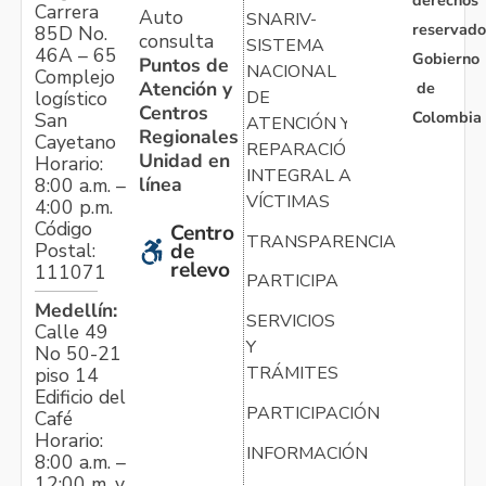
derechos
Carrera
Auto
SNARIV-
reservado
85D No.
consulta
SISTEMA
46A – 65
Gobierno
Puntos de
NACIONAL
Complejo
Atención y
de
logístico
DE
Centros
Colombia
San
ATENCIÓN Y
Regionales
Cayetano
REPARACIÓN
Unidad en
Horario:
INTEGRAL A
línea
8:00 a.m. –
VÍCTIMAS
4:00 p.m.
Código
Centro
TRANSPARENCIA
Postal:
de
relevo
111071
PARTICIPA
Medellín:
SERVICIOS
Calle 49
Y
No 50-21
TRÁMITES
piso 14
Edificio del
PARTICIPACIÓN
Café
Horario:
INFORMACIÓN
8:00 a.m. –
12:00 m. y