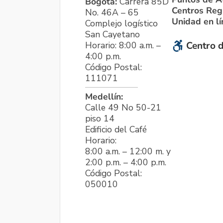
Bogotá:
Carrera 85D
Centros Reg
No. 46A – 65
Unidad en l
Complejo logístico
San Cayetano
Horario: 8:00 a.m. –
Centro d
4:00 p.m.
Código Postal:
111071
Medellín:
Calle 49 No 50-21
piso 14
Edificio del Café
Horario:
8:00 a.m. – 12:00 m. y
2:00 p.m. – 4:00 p.m.
Código Postal:
050010