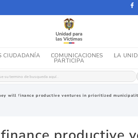
S CIUDADANÍA
COMUNICACIONES
LA UNI
PARTICIPA
r:
hey will finance productive ventures in prioritized municipali
 finance productive v