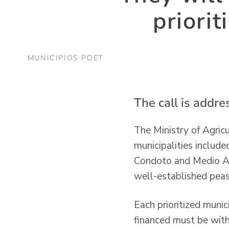
priori
MUNICIPIOS PDET
The call is addre
The Ministry of Agricu
municipalities includ
Condoto and Medio Atr
well-established peas
Each prioritized munic
financed must be withi