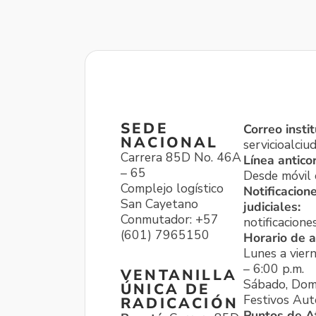
SEDE
Correo instit
NACIONAL
servicioalci
Carrera 85D No. 46A
Línea antico
– 65
Desde móvil o
Complejo logístico
Notificacion
San Cayetano
judiciales:
Conmutador: +57
notificacione
(601) 7965150
Horario de a
Lunes a viern
– 6:00 p.m.
VENTANILLA
Sábado, Dom
ÚNICA DE
Festivos Aut
RADICACIÓN
Puntos de A