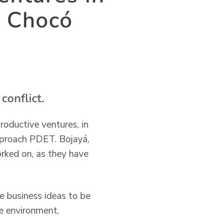
f Chocó
conflict.
roductive ventures, in
Approach PDET. Bojayá,
rked on, as they have
he business ideas to be
he environment,