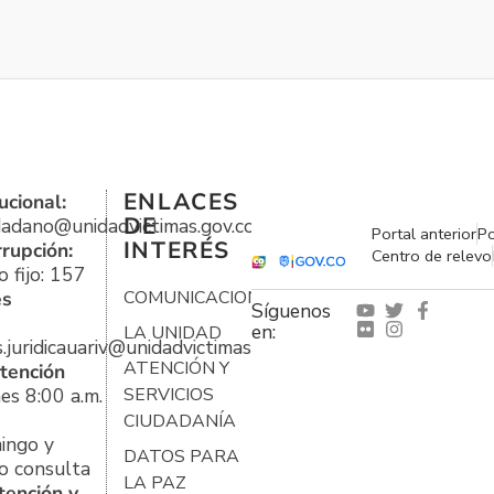
ENLACES
ucional:
DE
udadano@unidadvictimas.gov.co
Portal anterior
Po
INTERÉS
rrupción:
Centro de relevo
 fijo: 157
es
COMUNICACIONES
Síguenos
en:
LA UNIDAD
s.juridicauariv@unidadvictimas.gov.co
ATENCIÓN Y
tención
es 8:00 a.m.
SERVICIOS
CIUDADANÍA
ingo y
DATOS PARA
o consulta
LA PAZ
tención y