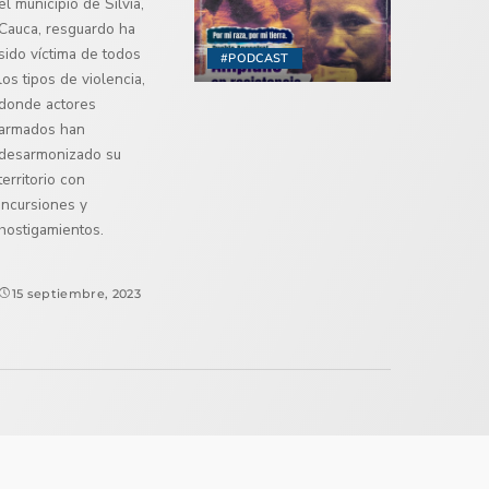
el municipio de Silvia,
Cauca, resguardo ha
sido víctima de todos
#PODCAST
los tipos de violencia,
donde actores
armados han
desarmonizado su
territorio con
incursiones y
hostigamientos.
15 septiembre, 2023