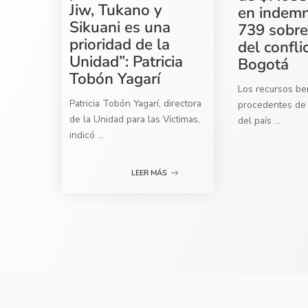
Jiw, Tukano y
en indemn
Sikuani es una
739 sobre
prioridad de la
del confli
Unidad”: Patricia
Bogotá
Tobón Yagarí
Los recursos ben
Patricia Tobón Yagarí, directora
procedentes de 
de la Unidad para las Víctimas,
del país
...
indicó
...
LEER MÁS