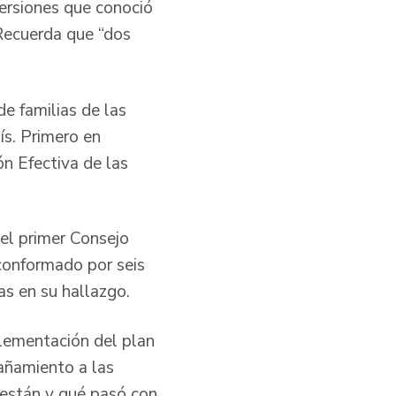
ersiones que conoció
 Recuerda que “dos
de familias de las
ís. Primero en
n Efectiva de las
el primer Consejo
conformado por seis
as en su hallazgo.
plementación del plan
añamiento a las
 están y qué pasó con