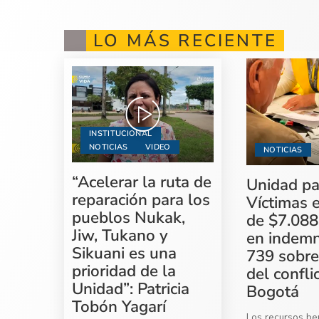
LO MÁS RECIENTE
INSTITUCIONAL
NOTICIAS
VIDEO
NOTICIAS
“Acelerar la ruta de
Unidad pa
reparación para los
Víctimas 
pueblos Nukak,
de $7.088
Jiw, Tukano y
en indemn
Sikuani es una
739 sobre
prioridad de la
del confli
Unidad”: Patricia
Bogotá
Tobón Yagarí
Los recursos ben