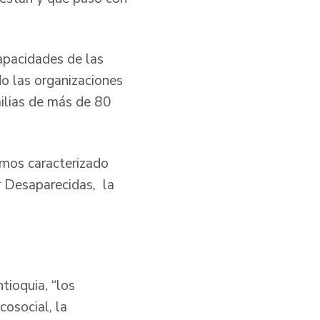
capacidades de las
o las organizaciones
milias de más de 80
emos caracterizado
 Desaparecidas, la
tioquia, “los
osocial, la