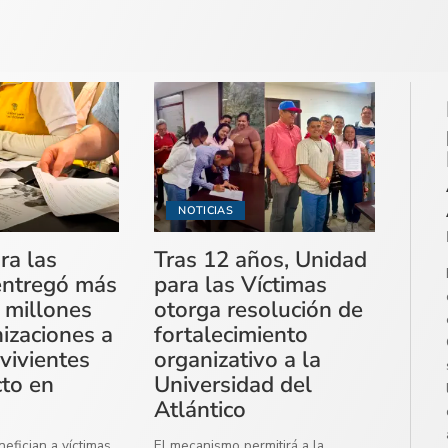
NOTICIAS
ra las
Tras 12 años, Unidad
entregó más
para las Víctimas
 millones
otorga resolución de
izaciones a
fortalecimiento
vivientes
organizativo a la
cto en
Universidad del
Atlántico
efician a víctimas
El mecanismo permitirá a la