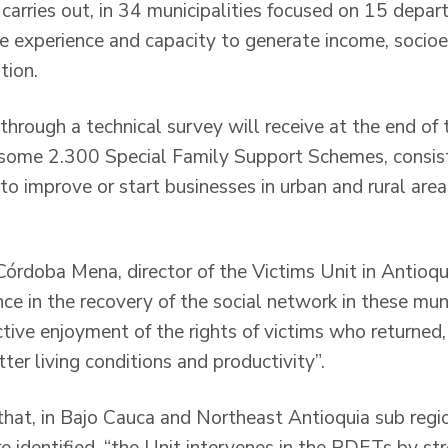
carries out, in 34 municipalities focused on 15 depar
 the experience and capacity to generate income, soci
tion.
through a technical survey will receive at the end of t
, some 2.300 Special Family Support Schemes, consist
 to improve or start businesses in urban and rural area
órdoba Mena, director of the Victims Unit in Antioqui
e in the recovery of the social network in these muni
tive enjoyment of the rights of victims who returned,
tter living conditions and productivity”.
d that, in Bajo Cauca and Northeast Antioquia sub re
are identified, “the Unit intervenes in the PDETs by st