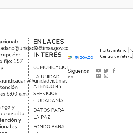
ENLACES
ucional:
DE
udadano@unidadvictimas.gov.co
Portal anterior
Po
INTERÉS
rrupción:
Centro de relevo
 fijo: 157
es
COMUNICACIONES
Síguenos
en:
LA UNIDAD
s.juridicauariv@unidadvictimas.gov.co
ATENCIÓN Y
tención
es 8:00 a.m.
SERVICIOS
CIUDADANÍA
ingo y
DATOS PARA
o consulta
LA PAZ
tención y
ionales
FONDO PARA
ínea