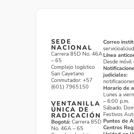
SEDE
Correo instit
NACIONAL
servicioalci
Carrera 85D No. 46A
Línea antico
– 65
Desde móvil o
Complejo logístico
Notificacion
San Cayetano
judiciales:
Conmutador: +57
notificacione
(601) 7965150
Horario de a
Lunes a viern
– 6:00 p.m.
VENTANILLA
Sábado, Dom
ÚNICA DE
Festivos Aut
RADICACIÓN
Puntos de A
Bogotá:
Carrera 85D
Centros Reg
No. 46A – 65
Unidad en l