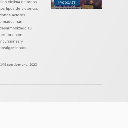
sido víctima de todos
#PODCAST
los tipos de violencia,
donde actores
armados han
desarmonizado su
territorio con
incursiones y
hostigamientos.
15 septiembre, 2023