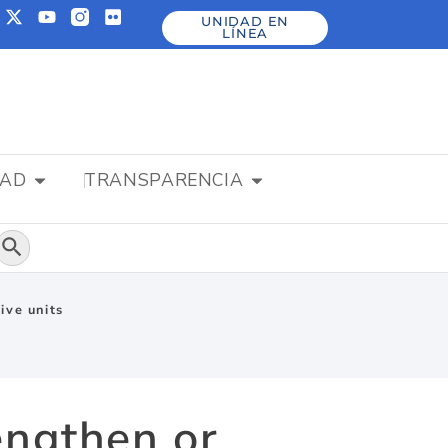
UNIDAD EN
LÍNEA
DAD
TRANSPARENCIA
Botón de búsqueda
ive units
engthen or