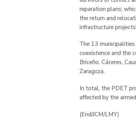
reparation plans; whi
the return and reloca
infrastructure projects
The 13 municipalities 
coexistence and the co
Briceño, Cáceres, Cauc
Zaragoza.
In total, the PDET pr
affected by the armed 
(End/JCM/LMY)