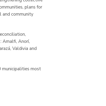
ommunities, plans for
ial and community
conciliation,
: Amalfi, Anorí,
arazá, Valdivia and
0 municipalities most