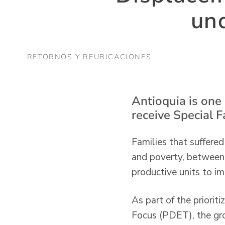
und
RETORNOS Y REUBICACIONES
Antioquia is one 
receive Special 
Families that suffered
and poverty, between 
productive units to i
As part of the priorit
Focus (PDET), the gro