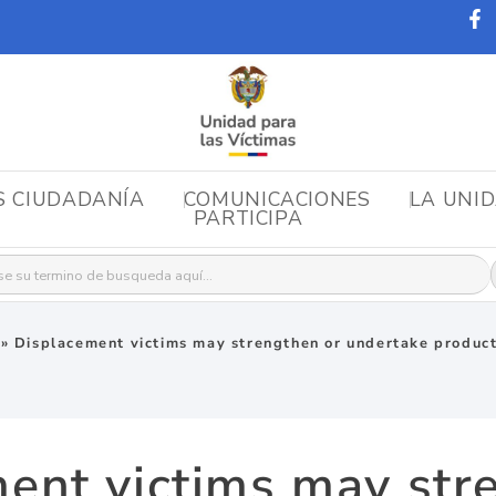
S CIUDADANÍA
COMUNICACIONES
LA UNI
PARTICIPA
r:
»
Displacement victims may strengthen or undertake product
ent victims may str