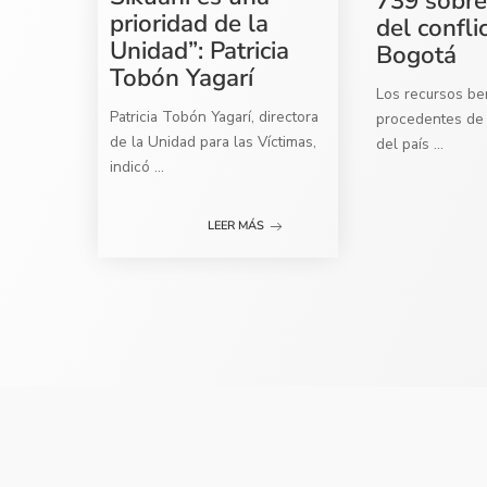
739 sobre
prioridad de la
del confli
Unidad”: Patricia
Bogotá
Tobón Yagarí
Los recursos ben
Patricia Tobón Yagarí, directora
procedentes de 
de la Unidad para las Víctimas,
del país
...
indicó
...
LEER MÁS