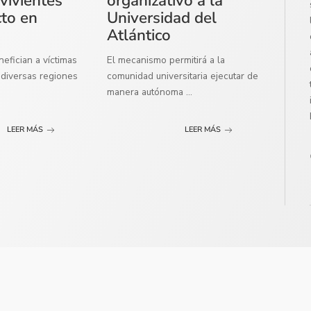
vivientes
organizativo a la
cto en
Universidad del
Atlántico
efician a víctimas
El mecanismo permitirá a la
diversas regiones
comunidad universitaria ejecutar de
manera autónoma
...
LEER MÁS
LEER MÁS