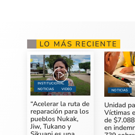
LO MÁS RECIENTE
INSTITUCIONAL
NOTICIAS
VIDEO
NOTICIAS
“Acelerar la ruta de
Unidad pa
reparación para los
Víctimas 
pueblos Nukak,
de $7.088
Jiw, Tukano y
en indemn
Sikuani es una