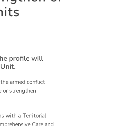
nits
e profile will
Unit.
 the armed conflict
e or strengthen
s with a Territorial
Comprehensive Care and