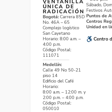
VENTANILLA
Sábado, Dom
ÚNICA DE
Festivos Aut
RADICACIÓN
Puntos de A
Bogotá:
Carrera 85D
Centros Reg
No. 46A – 65
Unidad en l
Complejo logístico
San Cayetano
Horario: 8:00 a.m. –
Centro d
4:00 p.m.
Código Postal:
111071
Medellín:
Calle 49 No 50-21
piso 14
Edificio del Café
Horario:
8:00 a.m. – 12:00 m. y
2:00 p.m. – 4:00 p.m.
Código Postal:
050010