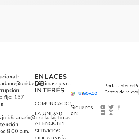
ENLACES
ucional:
DE
udadano@unidadvictimas.gov.co
Portal anterior
Po
INTERÉS
rrupción:
Centro de relevo
 fijo: 157
es
COMUNICACIONES
Síguenos
en:
LA UNIDAD
s.juridicauariv@unidadvictimas.gov.co
ATENCIÓN Y
tención
es 8:00 a.m.
SERVICIOS
CIUDADANÍA