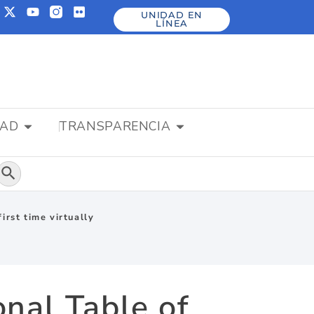
UNIDAD EN
LÍNEA
DAD
TRANSPARENCIA
Botón de búsqueda
irst time virtually
onal Table of