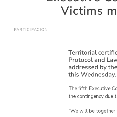
Victims me
PARTICIPACIÓN
Territorial certi
Protocol and Law
addressed by the
this Wednesday.
The fifth Executive Co
the contingency due t
“We will be together w