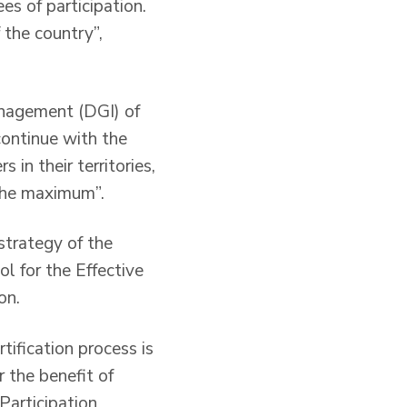
es of participation.
 the country”,
anagement (DGI) of
continue with the
 in their territories,
 the maximum”.
strategy of the
l for the Effective
on.
tification process is
r the benefit of
 Participation