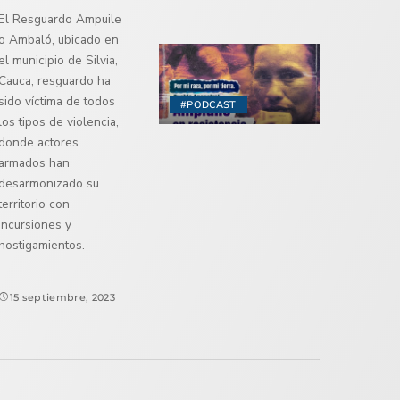
El Resguardo Ampuile
o Ambaló, ubicado en
el municipio de Silvia,
Cauca, resguardo ha
sido víctima de todos
#PODCAST
los tipos de violencia,
donde actores
armados han
desarmonizado su
territorio con
incursiones y
hostigamientos.
15 septiembre, 2023