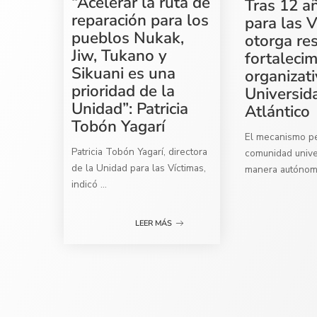
“Acelerar la ruta de
Tras 12 a
reparación para los
para las V
pueblos Nukak,
otorga re
Jiw, Tukano y
fortaleci
Sikuani es una
organizati
prioridad de la
Universid
Unidad”: Patricia
Atlántico
Tobón Yagarí
El mecanismo per
Patricia Tobón Yagarí, directora
comunidad univer
de la Unidad para las Víctimas,
manera autóno
indicó
...
LEER MÁS