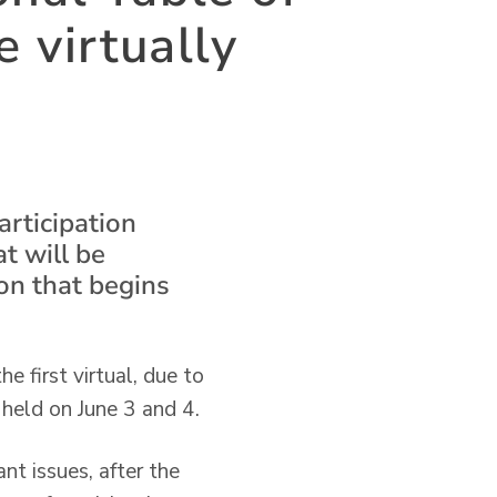
e virtually
articipation
t will be
on that begins
e first virtual, due to
 held on June 3 and 4.
nt issues, after the