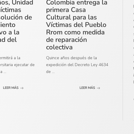
ños, Unidad
Colombia entrega la
íctimas
primera Casa
solución de
Cultural para las
miento
Víctimas del Pueblo
vo a la
Rrom como medida
ad del
de reparación
colectiva
mitirá a la
Quince años después de la
sitaria ejecutar de
expedición del Decreto Ley 4634
ma
...
de
...
LEER MÁS
LEER MÁS