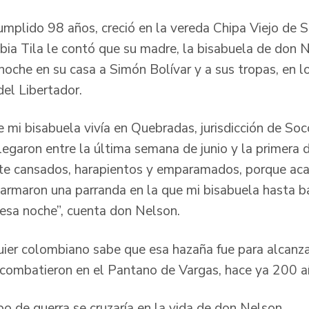
mplido 98 años, creció en la vereda Chipa Viejo de 
bia Tila le contó que su madre, la bisabuela de don
 noche en su casa a Simón Bolívar y a sus tropas, en 
el Libertador.
 mi bisabuela vivía en Quebradas, jurisdicción de Socot
llegaron entre la última semana de junio y la primera 
nte cansados, harapientos y emparamados, porque aca
 armaron una parranda en la que mi bisabuela hasta ba
esa noche”, cuenta don Nelson.
uier colombiano sabe que esa hazaña fue para alcanza
es combatieron en el Pantano de Vargas, hace ya 200 a
ipo de guerra se cruzaría en la vida de don Nelson.