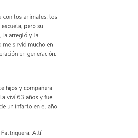
a con los animales, los
 escuela, pero su
 la arregló y la
so me sirvió mucho en
eración en generación.
te hijos y compañera
a viví 63 años y fue
e un infarto en el año
altriquera. Allí