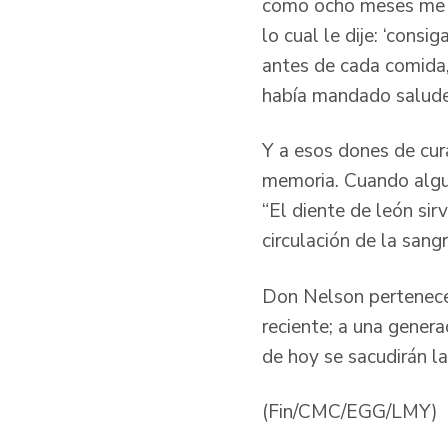
como ocho meses me e
lo cual le dije: ‘cons
antes de cada comida,
había mandado saludes
Y a esos dones de cur
memoria. Cuando alguie
“El diente de león sirv
circulación de la sang
Don Nelson pertenece 
reciente; a una gener
de hoy se sacudirán la
(Fin/CMC/EGG/LMY)