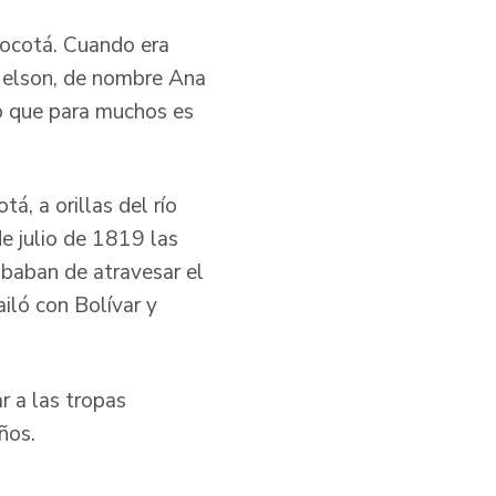
Socotá. Cuando era
 Nelson, de nombre Ana
lo que para muchos es
á, a orillas del río
de julio de 1819 las
baban de atravesar el
iló con Bolívar y
r a las tropas
ños.