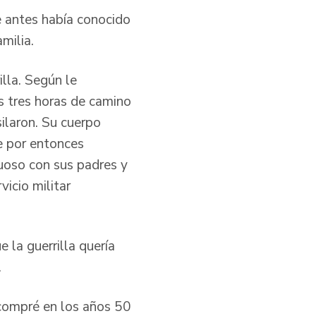
ue antes había conocido
milia.
lla. Según le
s tres horas de camino
silaron. Su cuerpo
e por entonces
uoso con sus padres y
icio militar
la guerrilla quería
.
a compré en los años 50