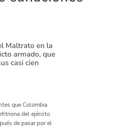
l Maltrato en la
licto armado, que
us casi cien
antes que Colombia
itriona del ejército
pués de pasar por el