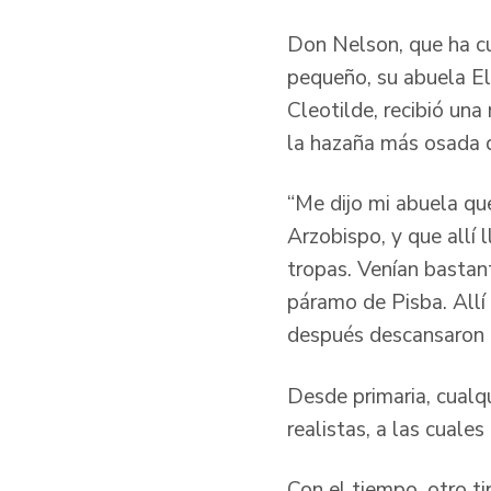
Don Nelson, que ha cu
pequeño, su abuela El
Cleotilde, recibió una
la hazaña más osada d
“Me dijo mi abuela que
Arzobispo, y que allí 
tropas. Venían basta
páramo de Pisba. Allí
después descansaron 
Desde primaria, cualq
realistas, a las cual
Con el tiempo, otro t