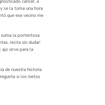
nosticado cáncer, a
a y se la toma una hora
entó que ese vecino me
e suma la portentosa
as, recita sin dudar:
l ajo sirve para la
ia de nuestra historia
regunta si los nietos