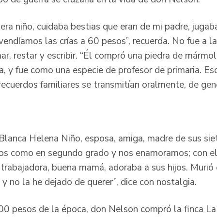
ra niño, cuidaba bestias que eran de mi padre, jugab
endíamos las crías a 60 pesos”, recuerda. No fue a la
r, restar y escribir. “Él compró una piedra de mármol,
ra, y fue como una especie de profesor de primaria. E
 recuerdos familiares se transmitían oralmente, de gen
lanca Helena Niño, esposa, amiga, madre de sus sie
os como en segundo grado y nos enamoramos; con ell
trabajadora, buena mamá, adoraba a sus hijos. Murió d
y no la he dejado de querer”, dice con nostalgia.
0 pesos de la época, don Nelson compró la finca La F