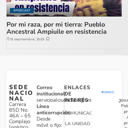
#PODCAST
Por mi raza, por mi tierra: Pueblo
Ancestral Ampiuile en resistencia
15 septiembre, 2023
SEDE
Correo
ENLACES
NACIO
institucional:
DE
NAL
servicioalciudadano@unidadvictimas.gov.
INTERÉS
Carrera
Pol
Línea
85D No.
pr
anticorrupción:
COMUNICACIONES
46A – 65
Desde
Complejo
pr
LA UNIDAD
móvil o fijo:
logístico