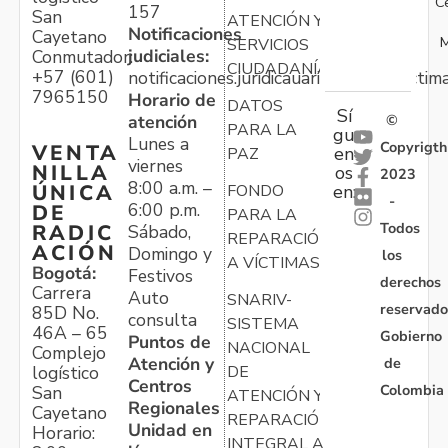
C
157
San
ATENCIÓN Y
Notificaciones
Cayetano
M
SERVICIOS
judiciales:
Conmutador:
CIUDADANÍA
+57 (601)
notificaciones.juridicauariv@unidadvictim
7965150
Horario de
DATOS
Sí
atención
©
PARA LA
gu
Lunes a
Copyrigth
VENTA
en
PAZ
viernes
NILLA
os
2023
8:00 a.m. –
ÚNICA
FONDO
en:
-
6:00 p.m.
DE
PARA LA
Todos
RADIC
Sábado,
REPARACIÓN
ACIÓN
Domingo y
los
A VÍCTIMAS
Bogotá:
Festivos
derechos
Carrera
Auto
SNARIV-
reservado
85D No.
consulta
SISTEMA
46A – 65
Gobierno
Puntos de
NACIONAL
Complejo
Atención y
de
logístico
DE
Centros
Colombia
San
ATENCIÓN Y
Regionales
Cayetano
REPARACIÓN
Unidad en
Horario:
INTEGRAL A