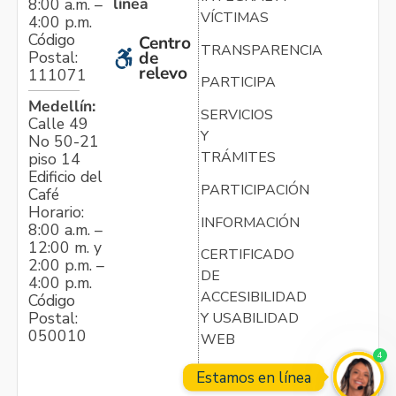
línea
8:00 a.m. –
VÍCTIMAS
4:00 p.m.
Código
Centro
TRANSPARENCIA
Postal:
de
relevo
111071
PARTICIPA
Medellín:
SERVICIOS
Calle 49
Y
No 50-21
TRÁMITES
piso 14
Edificio del
PARTICIPACIÓN
Café
Horario:
INFORMACIÓN
8:00 a.m. –
12:00 m. y
CERTIFICADO
2:00 p.m. –
DE
4:00 p.m.
ACCESIBILIDAD
Código
Postal:
Y USABILIDAD
050010
WEB
4
Estamos en línea