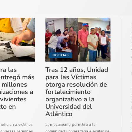
NOTICIAS
ra las
Tras 12 años, Unidad
entregó más
para las Víctimas
 millones
otorga resolución de
izaciones a
fortalecimiento
vivientes
organizativo a la
cto en
Universidad del
Atlántico
efician a víctimas
El mecanismo permitirá a la
diversas regiones
comunidad universitaria ejecutar de