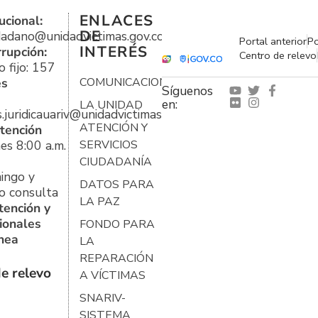
ENLACES
ucional:
DE
udadano@unidadvictimas.gov.co
Portal anterior
Po
INTERÉS
rrupción:
Centro de relevo
 fijo: 157
es
COMUNICACIONES
Síguenos
en:
LA UNIDAD
s.juridicauariv@unidadvictimas.gov.co
ATENCIÓN Y
tención
es 8:00 a.m.
SERVICIOS
CIUDADANÍA
ingo y
DATOS PARA
o consulta
LA PAZ
tención y
ionales
FONDO PARA
ínea
LA
REPARACIÓN
e relevo
A VÍCTIMAS
SNARIV-
SISTEMA