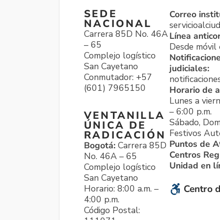
SEDE
Correo instit
NACIONAL
servicioalci
Carrera 85D No. 46A
Línea antico
– 65
Desde móvil o
Complejo logístico
Notificacion
San Cayetano
judiciales:
Conmutador: +57
notificacione
(601) 7965150
Horario de a
Lunes a viern
– 6:00 p.m.
VENTANILLA
Sábado, Dom
ÚNICA DE
Festivos Aut
RADICACIÓN
Puntos de A
Bogotá:
Carrera 85D
Centros Reg
No. 46A – 65
Unidad en l
Complejo logístico
San Cayetano
Horario: 8:00 a.m. –
Centro d
4:00 p.m.
Código Postal: