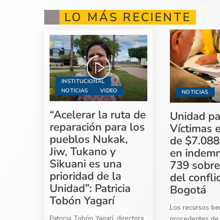
LO MÁS RECIENTE
INSTITUCIONAL
NOTICIAS
VIDEO
NOTICIAS
“Acelerar la ruta de
Unidad pa
reparación para los
Víctimas 
pueblos Nukak,
de $7.088
Jiw, Tukano y
en indemn
Sikuani es una
739 sobre
prioridad de la
del confli
Unidad”: Patricia
Bogotá
Tobón Yagarí
Los recursos ben
Patricia Tobón Yagarí, directora
procedentes de 