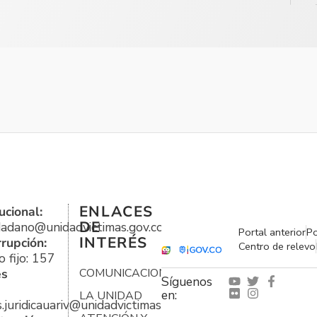
ENLACES
ucional:
DE
udadano@unidadvictimas.gov.co
Portal anterior
Po
INTERÉS
rrupción:
Centro de relevo
 fijo: 157
es
COMUNICACIONES
Síguenos
en:
LA UNIDAD
s.juridicauariv@unidadvictimas.gov.co