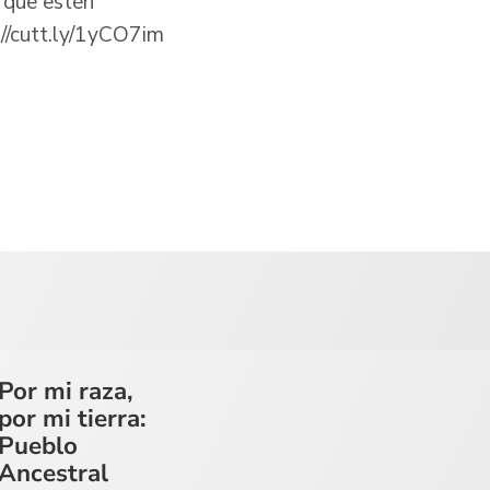
o que estén
://cutt.ly/1yCO7im
Por mi raza,
por mi tierra:
Pueblo
Ancestral