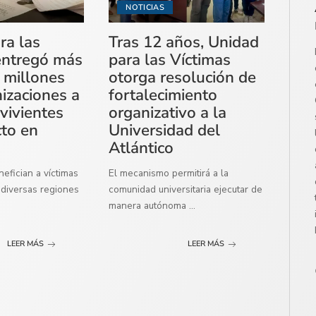
NOTICIAS
ra las
Tras 12 años, Unidad
entregó más
para las Víctimas
 millones
otorga resolución de
izaciones a
fortalecimiento
vivientes
organizativo a la
cto en
Universidad del
Atlántico
efician a víctimas
El mecanismo permitirá a la
diversas regiones
comunidad universitaria ejecutar de
manera autónoma
...
LEER MÁS
LEER MÁS