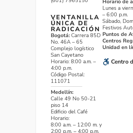
(601) 7965150
Horario de a
Lunes a viern
– 6:00 p.m.
VENTANILLA
Sábado, Dom
ÚNICA DE
Festivos Aut
RADICACIÓN
Puntos de A
Bogotá:
Carrera 85D
Centros Reg
No. 46A – 65
Unidad en l
Complejo logístico
San Cayetano
Horario: 8:00 a.m. –
Centro d
4:00 p.m.
Código Postal:
111071
Medellín:
Calle 49 No 50-21
piso 14
Edificio del Café
Horario:
8:00 a.m. – 12:00 m. y
2:00 p.m. – 4:00 p.m.