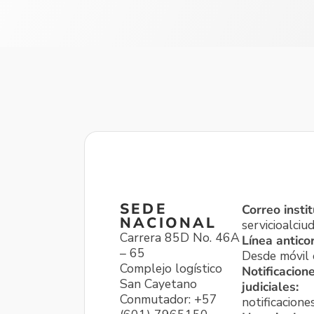
SEDE
Correo instit
NACIONAL
servicioalci
Carrera 85D No. 46A
Línea antico
– 65
Desde móvil o
Complejo logístico
Notificacion
San Cayetano
judiciales:
Conmutador: +57
notificacione