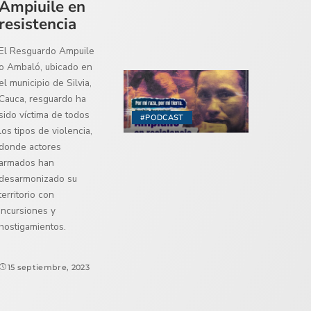
Ampiuile en
resistencia
El Resguardo Ampuile
o Ambaló, ubicado en
el municipio de Silvia,
Cauca, resguardo ha
sido víctima de todos
#PODCAST
los tipos de violencia,
donde actores
armados han
desarmonizado su
territorio con
incursiones y
hostigamientos.
15 septiembre, 2023