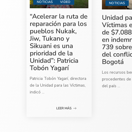
NOTICIAS
VIDEO
NOTICIAS
“Acelerar la ruta de
Unidad pa
reparación para los
Víctimas 
pueblos Nukak,
de $7.088
Jiw, Tukano y
en indemn
Sikuani es una
739 sobre
prioridad de la
del confli
Unidad”: Patricia
Bogotá
Tobón Yagarí
Los recursos ben
Patricia Tobón Yagarí, directora
procedentes de 
de la Unidad para las Víctimas,
del país
...
indicó
...
LEER MÁS