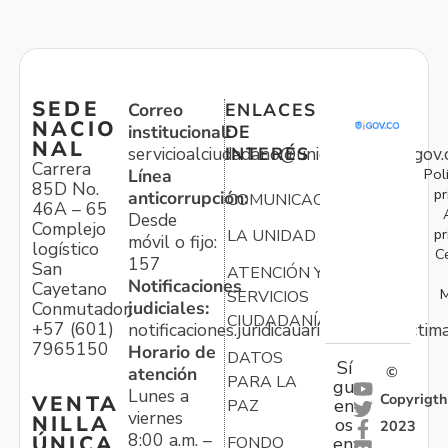
SEDE
Correo
ENLACES
NACIO
institucional:
DE
NAL
servicioalciudadano@unidadvictimas.gov.
INTERÉS
Carrera
Pol
Línea
85D No.
pr
anticorrupción:
COMUNICACIONES
46A – 65
Desde
Complejo
pr
LA UNIDAD
móvil o fijo:
logístico
C
157
San
ATENCIÓN Y
Notificaciones
Cayetano
M
SERVICIOS
judiciales:
Conmutador:
CIUDADANÍA
+57 (601)
notificaciones.juridicauariv@unidadvictim
7965150
Horario de
DATOS
Sí
atención
©
PARA LA
gu
Lunes a
Copyrigth
VENTA
en
PAZ
viernes
NILLA
os
2023
8:00 a.m. –
ÚNICA
FONDO
en: