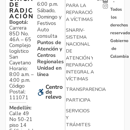
-
6:00 p.m.
DE
PARA LA
Todos
RADIC
Sábado,
REPARACIÓN
ACIÓN
Domingo y
los
A VÍCTIMAS
Bogotá:
Festivos
derechos
Carrera
Auto
SNARIV-
reservado
85D No.
consulta
SISTEMA
46A – 65
Gobierno
Puntos de
NACIONAL
Complejo
Atención y
de
logístico
DE
Centros
Colombia
San
ATENCIÓN Y
Regionales
Cayetano
REPARACIÓN
Unidad en
Horario:
INTEGRAL A
línea
8:00 a.m. –
VÍCTIMAS
4:00 p.m.
Código
Centro
TRANSPARENCIA
Postal:
de
relevo
111071
PARTICIPA
Medellín:
SERVICIOS
Calle 49
Y
No 50-21
TRÁMITES
piso 14