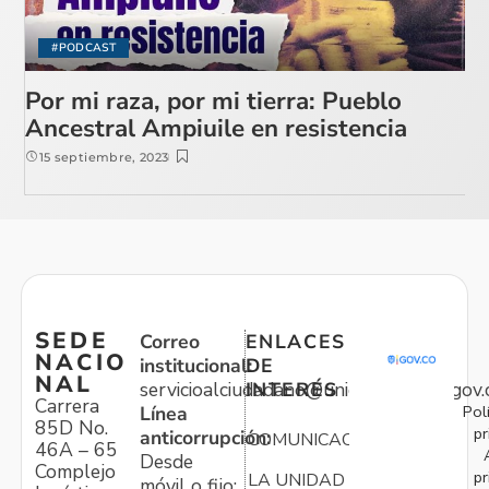
#PODCAST
Por mi raza, por mi tierra: Pueblo
Ancestral Ampiuile en resistencia
15 septiembre, 2023
SEDE
Correo
ENLACES
NACIO
institucional:
DE
NAL
servicioalciudadano@unidadvictimas.gov.
INTERÉS
Carrera
Pol
Línea
85D No.
pr
anticorrupción:
COMUNICACIONES
46A – 65
Desde
Complejo
pr
LA UNIDAD
móvil o fijo: