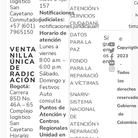
logístico
C
157
San
ATENCIÓN Y
Notificaciones
Cayetano
M
SERVICIOS
judiciales:
Conmutador:
CIUDADANÍA
+57 (601)
notificaciones.juridicauariv@unidadvictim
7965150
Horario de
DATOS
Sí
atención
©
PARA LA
gu
Lunes a
Copyrigth
VENTA
en
PAZ
viernes
NILLA
os
2023
8:00 a.m. –
ÚNICA
FONDO
en:
-
6:00 p.m.
DE
PARA LA
Todos
RADIC
Sábado,
REPARACIÓN
ACIÓN
Domingo y
los
A VÍCTIMAS
Bogotá:
Festivos
derechos
Carrera
Auto
SNARIV-
reservado
85D No.
consulta
SISTEMA
46A – 65
Gobierno
Puntos de
NACIONAL
Complejo
Atención y
de
logístico
DE
Centros
Colombia
San
ATENCIÓN Y
Regionales
Cayetano
REPARACIÓN
Unidad en
Horario: