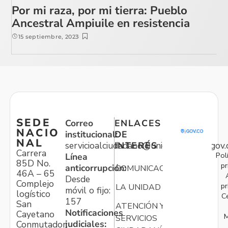
Por mi raza, por mi tierra: Pueblo
Ancestral Ampiuile en resistencia
15 septiembre, 2023
SEDE
Correo
ENLACES
NACIO
institucional:
DE
NAL
servicioalciudadano@unidadvictimas.gov.
INTERÉS
Carrera
Pol
Línea
85D No.
pr
anticorrupción:
COMUNICACIONES
46A – 65
Desde
Complejo
pr
LA UNIDAD
móvil o fijo:
logístico
C
157
San
ATENCIÓN Y
Notificaciones
Cayetano
M
SERVICIOS
judiciales:
Conmutador: