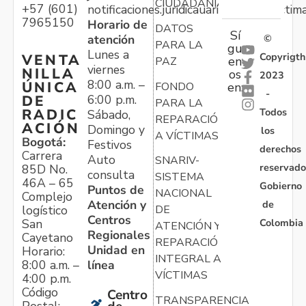
CIUDADANÍA
+57 (601)
notificaciones.juridicauariv@unidadvictim
7965150
Horario de
DATOS
Sí
atención
©
PARA LA
gu
Lunes a
Copyrigth
VENTA
en
PAZ
viernes
NILLA
os
2023
8:00 a.m. –
ÚNICA
FONDO
en:
-
6:00 p.m.
DE
PARA LA
Todos
RADIC
Sábado,
REPARACIÓN
ACIÓN
Domingo y
los
A VÍCTIMAS
Bogotá:
Festivos
derechos
Carrera
Auto
SNARIV-
reservado
85D No.
consulta
SISTEMA
46A – 65
Gobierno
Puntos de
NACIONAL
Complejo
Atención y
de
logístico
DE
Centros
Colombia
San
ATENCIÓN Y
Regionales
Cayetano
REPARACIÓN
Unidad en
Horario:
INTEGRAL A
línea
8:00 a.m. –
VÍCTIMAS
4:00 p.m.
Código
Centro
TRANSPARENCIA