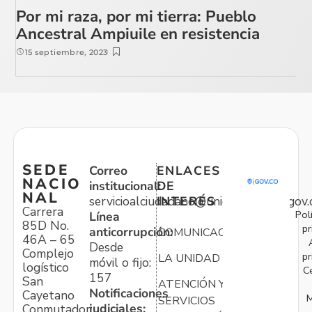
Por mi raza, por mi tierra: Pueblo
Ancestral Ampiuile en resistencia
15 septiembre, 2023
SEDE
Correo
ENLACES
NACIO
institucional:
DE
NAL
servicioalciudadano@unidadvictimas.gov.
INTERÉS
Carrera
Pol
Línea
85D No.
pr
anticorrupción:
COMUNICACIONES
46A – 65
Desde
Complejo
pr
LA UNIDAD
móvil o fijo:
logístico
C
157
San
ATENCIÓN Y
Notificaciones
Cayetano
M
SERVICIOS
judiciales:
Conmutador: