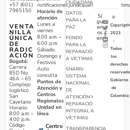
CIUDADANÍA
+57 (601)
notificaciones.juridicauariv@unidadvictim
7965150
Horario de
DATOS
Sí
atención
©
PARA LA
gu
Lunes a
Copyrigth
VENTA
en
PAZ
viernes
NILLA
os
2023
8:00 a.m. –
ÚNICA
FONDO
en:
-
6:00 p.m.
DE
PARA LA
Todos
RADIC
Sábado,
REPARACIÓN
ACIÓN
Domingo y
los
A VÍCTIMAS
Bogotá:
Festivos
derechos
Carrera
Auto
SNARIV-
reservado
85D No.
consulta
SISTEMA
46A – 65
Gobierno
Puntos de
NACIONAL
Complejo
Atención y
de
logístico
DE
Centros
Colombia
San
ATENCIÓN Y
Regionales
Cayetano
REPARACIÓN
Unidad en
Horario:
INTEGRAL A
línea
8:00 a.m. –
VÍCTIMAS
4:00 p.m.
Código
Centro
TRANSPARENCIA