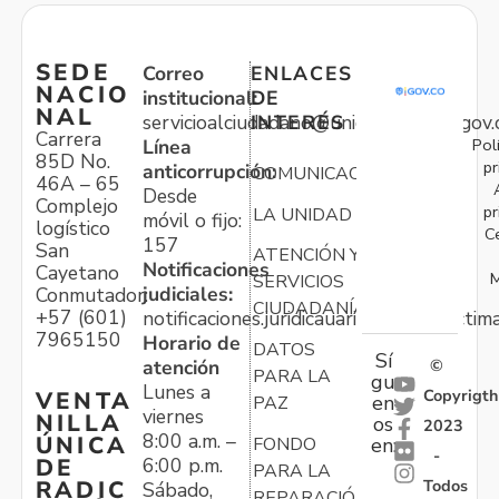
SEDE
Correo
ENLACES
NACIO
institucional:
DE
NAL
servicioalciudadano@unidadvictimas.gov.
INTERÉS
Carrera
Pol
Línea
85D No.
pr
anticorrupción:
COMUNICACIONES
46A – 65
Desde
Complejo
pr
LA UNIDAD
móvil o fijo:
logístico
C
157
San
ATENCIÓN Y
Notificaciones
Cayetano
M
SERVICIOS
judiciales:
Conmutador:
CIUDADANÍA
+57 (601)
notificaciones.juridicauariv@unidadvictim
7965150
Horario de
DATOS
Sí
atención
©
PARA LA
gu
Lunes a
Copyrigth
VENTA
en
PAZ
viernes
NILLA
os
2023
8:00 a.m. –
ÚNICA
FONDO
en:
-
6:00 p.m.
DE
PARA LA
Todos
RADIC
Sábado,
REPARACIÓN