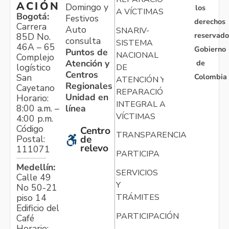
ACIÓN
Domingo y
los
A VÍCTIMAS
Bogotá:
Festivos
derechos
Carrera
Auto
SNARIV-
reservado
85D No.
consulta
SISTEMA
46A – 65
Gobierno
Puntos de
NACIONAL
Complejo
Atención y
de
logístico
DE
Centros
Colombia
San
ATENCIÓN Y
Regionales
Cayetano
REPARACIÓN
Unidad en
Horario:
INTEGRAL A
línea
8:00 a.m. –
VÍCTIMAS
4:00 p.m.
Código
Centro
TRANSPARENCIA
Postal:
de
relevo
111071
PARTICIPA
Medellín:
SERVICIOS
Calle 49
Y
No 50-21
TRÁMITES
piso 14
Edificio del
PARTICIPACIÓN
Café
Horario: