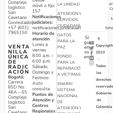
Desde
Complejo
pr
LA UNIDAD
móvil o fijo:
logístico
C
157
San
ATENCIÓN Y
Notificaciones
Cayetano
M
SERVICIOS
judiciales:
Conmutador:
CIUDADANÍA
+57 (601)
notificaciones.juridicauariv@unidadvictim
7965150
Horario de
DATOS
Sí
atención
©
PARA LA
gu
Lunes a
Copyrigth
VENTA
en
PAZ
viernes
NILLA
os
2023
8:00 a.m. –
ÚNICA
FONDO
en:
-
6:00 p.m.
DE
PARA LA
Todos
RADIC
Sábado,
REPARACIÓN
ACIÓN
Domingo y
los
A VÍCTIMAS
Bogotá:
Festivos
derechos
Carrera
Auto
SNARIV-
reservado
85D No.
consulta
SISTEMA
46A – 65
Gobierno
Puntos de
NACIONAL
Complejo
Atención y
de
logístico
DE
Centros
Colombia
San
ATENCIÓN Y
Regionales
Cayetano