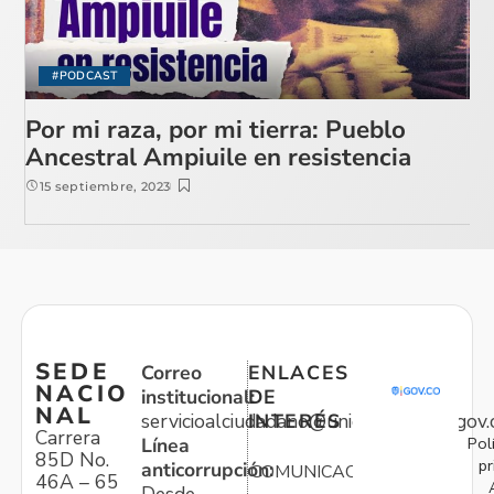
#PODCAST
Por mi raza, por mi tierra: Pueblo
Ancestral Ampiuile en resistencia
15 septiembre, 2023
SEDE
Correo
ENLACES
NACIO
institucional:
DE
NAL
servicioalciudadano@unidadvictimas.gov.
INTERÉS
Carrera
Pol
Línea
85D No.
pr
anticorrupción:
COMUNICACIONES
46A – 65