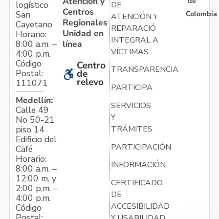
Atención y
de
logístico
DE
Centros
Colombia
San
ATENCIÓN Y
Regionales
Cayetano
REPARACIÓN
Unidad en
Horario:
INTEGRAL A
línea
8:00 a.m. –
VÍCTIMAS
4:00 p.m.
Código
Centro
TRANSPARENCIA
Postal:
de
relevo
111071
PARTICIPA
Medellín:
SERVICIOS
Calle 49
Y
No 50-21
TRÁMITES
piso 14
Edificio del
PARTICIPACIÓN
Café
Horario:
INFORMACIÓN
8:00 a.m. –
12:00 m. y
CERTIFICADO
2:00 p.m. –
DE
4:00 p.m.
ACCESIBILIDAD
Código
Postal:
Y USABILIDAD