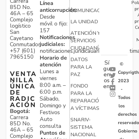
Carrera
Pol
Línea
85D No.
pr
anticorrupción:
COMUNICACIONES
46A – 65
Desde
Complejo
pr
LA UNIDAD
móvil o fijo:
logístico
C
157
San
ATENCIÓN Y
Notificaciones
Cayetano
M
SERVICIOS
judiciales:
Conmutador:
CIUDADANÍA
+57 (601)
notificaciones.juridicauariv@unidadvictim
7965150
Horario de
DATOS
Sí
atención
©
PARA LA
gu
Lunes a
Copyrigth
VENTA
en
PAZ
viernes
NILLA
os
2023
8:00 a.m. –
ÚNICA
FONDO
en:
-
6:00 p.m.
DE
PARA LA
Todos
RADIC
Sábado,
REPARACIÓN
ACIÓN
Domingo y
los
A VÍCTIMAS
Bogotá:
Festivos
derechos
Carrera
Auto
SNARIV-
reservado
85D No.
consulta
SISTEMA
46A – 65
Gobierno
Puntos de
NACIONAL
Complejo