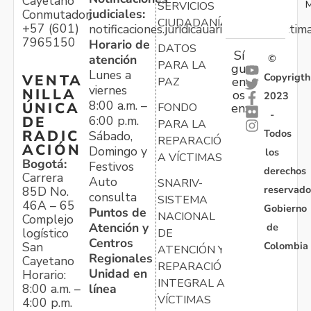
Cayetano
M
SERVICIOS
judiciales:
Conmutador:
CIUDADANÍA
+57 (601)
notificaciones.juridicauariv@unidadvictim
7965150
Horario de
DATOS
Sí
atención
©
PARA LA
gu
Lunes a
Copyrigth
VENTA
en
PAZ
viernes
NILLA
os
2023
8:00 a.m. –
ÚNICA
FONDO
en:
-
6:00 p.m.
DE
PARA LA
Todos
RADIC
Sábado,
REPARACIÓN
ACIÓN
Domingo y
los
A VÍCTIMAS
Bogotá:
Festivos
derechos
Carrera
Auto
SNARIV-
reservado
85D No.
consulta
SISTEMA
46A – 65
Gobierno
Puntos de
NACIONAL
Complejo
Atención y
de
logístico
DE
Centros
Colombia
San
ATENCIÓN Y
Regionales
Cayetano
REPARACIÓN
Unidad en
Horario:
INTEGRAL A
línea
8:00 a.m. –
VÍCTIMAS
4:00 p.m.